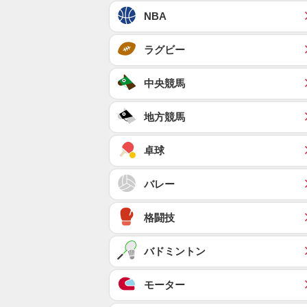
NBA
ラグビー
中央競馬
地方競馬
卓球
バレー
格闘技
バドミントン
モーター