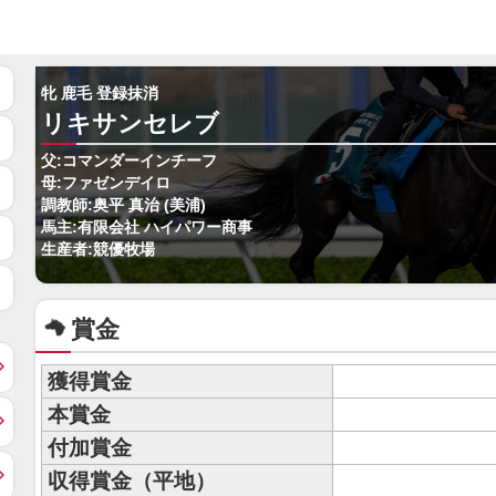
牝 鹿毛 登録抹消
リキサンセレブ
父:コマンダーインチーフ
母:ファゼンデイロ
調教師:奥平 真治 (美浦)
馬主:有限会社 ハイパワー商事
生産者:競優牧場
賞金
獲得賞金
本賞金
付加賞金
収得賞金（平地）