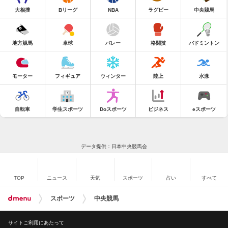
大相撲
Bリーグ
NBA
ラグビー
中央競馬
地方競馬
卓球
バレー
格闘技
バドミントン
モーター
フィギュア
ウィンター
陸上
水泳
自転車
学生スポーツ
Doスポーツ
ビジネス
eスポーツ
データ提供：日本中央競馬会
TOP
ニュース
天気
スポーツ
占い
すべて
スポーツ
中央競馬
サイトご利用にあたって