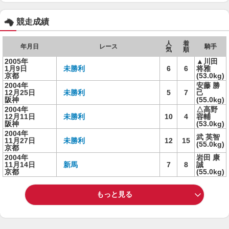
競走成績
人
着
年月日
レース
騎手
気
順
2005年
▲川田
1月9日
未勝利
6
6
将雅
京都
(53.0kg)
2004年
安藤 勝
12月25日
未勝利
5
7
己
阪神
(55.0kg)
2004年
△高野
12月11日
未勝利
10
4
容輔
阪神
(53.0kg)
2004年
武 英智
11月27日
未勝利
12
15
(55.0kg)
京都
2004年
岩田 康
11月14日
新馬
7
8
誠
京都
(55.0kg)
もっと見る