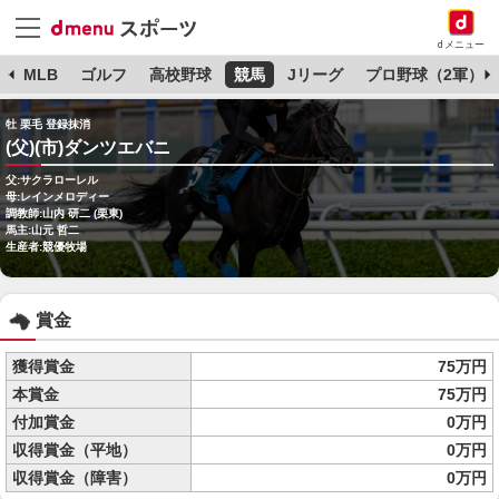
dメニュー
球
MLB
ゴルフ
高校野球
競馬
Jリーグ
プロ野球（2軍）
牡 栗毛 登録抹消
(父)(市)ダンツエバニ
父:サクラローレル
母:レインメロディー
調教師:山内 研二 (栗東)
馬主:山元 哲二
生産者:競優牧場
賞金
獲得賞金
75万円
本賞金
75万円
付加賞金
0万円
収得賞金（平地）
0万円
収得賞金（障害）
0万円