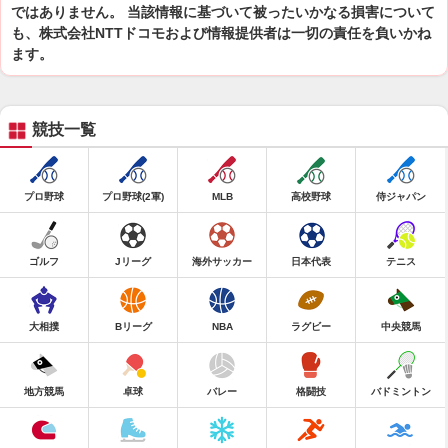
ではありません。 当該情報に基づいて被ったいかなる損害について
も、株式会社NTTドコモおよび情報提供者は一切の責任を負いかね
ます。
競技一覧
プロ野球
プロ野球(2軍)
MLB
高校野球
侍ジャパン
ゴルフ
Jリーグ
海外サッカー
日本代表
テニス
大相撲
Bリーグ
NBA
ラグビー
中央競馬
地方競馬
卓球
バレー
格闘技
バドミントン