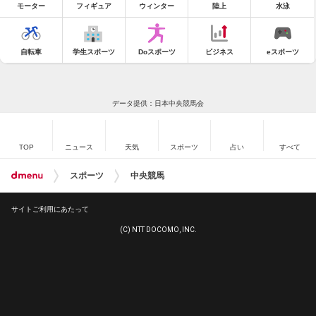
モーター
フィギュア
ウィンター
陸上
水泳
自転車
学生スポーツ
Doスポーツ
ビジネス
eスポーツ
データ提供：日本中央競馬会
TOP
ニュース
天気
スポーツ
占い
すべて
スポーツ
中央競馬
サイトご利用にあたって
(C) NTT DOCOMO, INC.