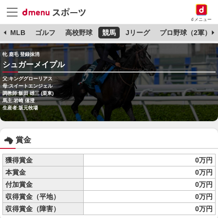
dメニュー
球
MLB
ゴルフ
高校野球
競馬
Jリーグ
プロ野球（2軍）
牝 鹿毛 登録抹消
シュガーメイプル
父:キンググローリアス
母:スイートエンジェル
調教師:飯田 雄三 (栗東)
馬主:岩崎 僖澄
生産者:坂元牧場
賞金
獲得賞金
0万円
本賞金
0万円
付加賞金
0万円
収得賞金（平地）
0万円
収得賞金（障害）
0万円