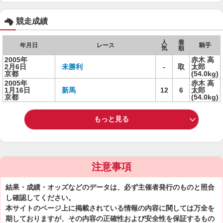
競走成績
人
着
年月日
レース
騎手
気
順
2005年
赤木 高
2月6日
未勝利
-
取
太郎
京都
(54.0kg)
2005年
赤木 高
1月16日
新馬
12
6
太郎
京都
(54.0kg)
もっと見る
注意事項
結果・成績・オッズなどのデータは、必ず主催者発行のものと照合
し確認してください。
本サイトのページ上に掲載されている情報の内容に関しては万全を
期しておりますが、その内容の正確性および安全性を保証するもの