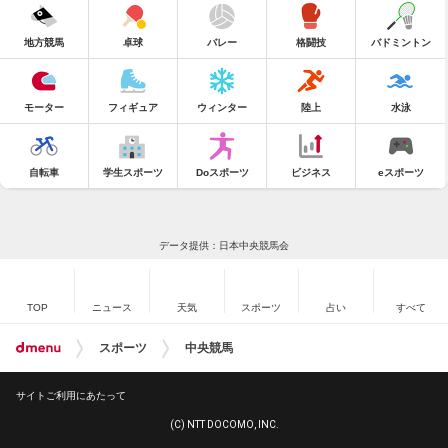
地方競馬
卓球
バレー
格闘技
バドミントン
モーター
フィギュア
ウィンター
陸上
水泳
自転車
学生スポーツ
Doスポーツ
ビジネス
eスポーツ
データ提供：日本中央競馬会
TOP
ニュース
天気
スポーツ
占い
すべて
スポーツ
中央競馬
サイトご利用にあたって
(C) NTT DOCOMO, INC.