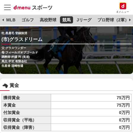
dメニュー
球
MLB
ゴルフ
高校野球
競馬
Jリーグ
プロ野球（2軍）
牝 黒鹿毛 登録抹消
(市)グラスドリーム
父:グラスワンダー
母:フィールズオブゴールド
調教師:的場 均 (美浦)
馬主:半沢 有限会社
生産者:須崎牧場
賞金
獲得賞金
75万円
本賞金
75万円
付加賞金
0万円
収得賞金（平地）
0万円
収得賞金（障害）
0万円