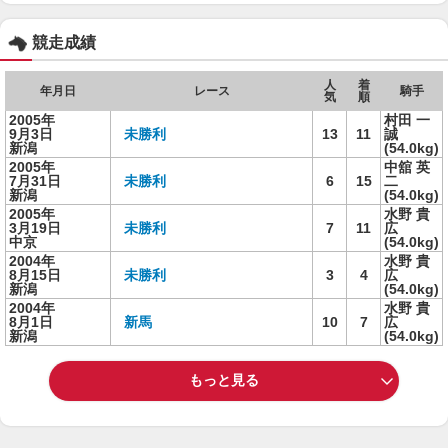
競走成績
人
着
年月日
レース
騎手
気
順
2005年
村田 一
9月3日
未勝利
13
11
誠
新潟
(54.0kg)
2005年
中舘 英
7月31日
未勝利
6
15
二
新潟
(54.0kg)
2005年
水野 貴
3月19日
未勝利
7
11
広
中京
(54.0kg)
2004年
水野 貴
8月15日
未勝利
3
4
広
新潟
(54.0kg)
2004年
水野 貴
8月1日
新馬
10
7
広
新潟
(54.0kg)
もっと見る