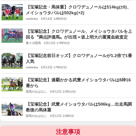
【宝塚記念・馬体重】クロワデュノールは514kg(±0)、
メイショウタバルは502kg(+2)
netkeiba 6月14日 14時40分
【宝塚記念】クロワデュノール、メイショウタバルを上
回る〝満点評価馬〟が出現＝坂上明大の重賞血統査定
東スポ競馬 6月13日 17時50分
【宝塚記念前日オッズ】クロワデュノールが1.2倍で1番
人気
netkeiba 6月13日 17時42分
【宝塚記念】連覇かかる武豊メイショウタバルは8枠16
番から
競馬のおはなし 6月12日 21時14分
【宝塚記念】武豊メイショウタバルは506kg…出走馬調
教後の馬体重
競馬のおはなし 6月12日 21時0分
注意事項