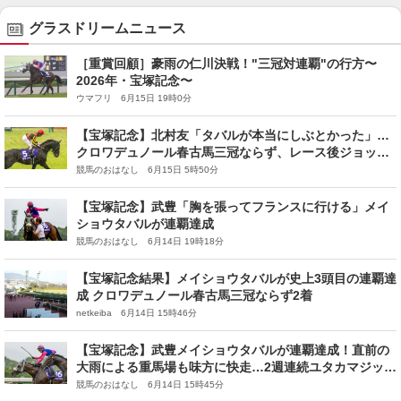
グラスドリームニュース
［重賞回顧］豪雨の仁川決戦！"三冠対連覇"の行方〜
2026年・宝塚記念〜
ウマフリ 6月15日 19時0分
【宝塚記念】北村友「タバルが本当にしぶとかった」…
クロワデュノール春古馬三冠ならず、レース後ジョッキ
ーコメント
競馬のおはなし 6月15日 5時50分
【宝塚記念】武豊「胸を張ってフランスに行ける」メイ
ショウタバルが連覇達成
競馬のおはなし 6月14日 19時18分
【宝塚記念結果】メイショウタバルが史上3頭目の連覇達
成 クロワデュノール春古馬三冠ならず2着
netkeiba 6月14日 15時46分
【宝塚記念】武豊メイショウタバルが連覇達成！直前の
大雨による重馬場も味方に快走…2週連続ユタカマジック
が炸裂
競馬のおはなし 6月14日 15時45分