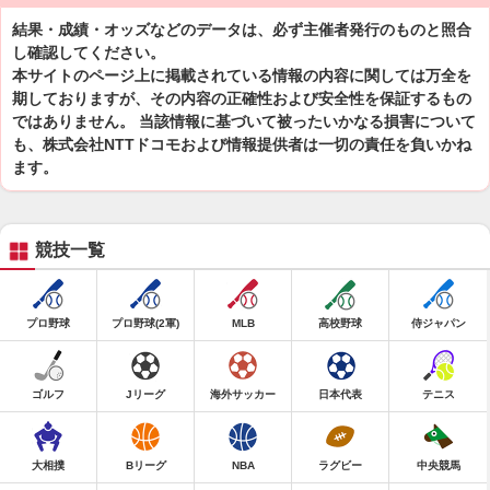
結果・成績・オッズなどのデータは、必ず主催者発行のものと照合
し確認してください。
本サイトのページ上に掲載されている情報の内容に関しては万全を
期しておりますが、その内容の正確性および安全性を保証するもの
ではありません。 当該情報に基づいて被ったいかなる損害について
も、株式会社NTTドコモおよび情報提供者は一切の責任を負いかね
ます。
競技一覧
プロ野球
プロ野球(2軍)
MLB
高校野球
侍ジャパン
ゴルフ
Jリーグ
海外サッカー
日本代表
テニス
大相撲
Bリーグ
NBA
ラグビー
中央競馬