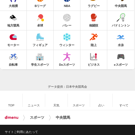
大相撲
Bリーグ
NBA
ラグビー
中央競馬
地方競馬
卓球
バレー
格闘技
バドミントン
モーター
フィギュア
ウィンター
陸上
水泳
自転車
学生スポーツ
Doスポーツ
ビジネス
eスポーツ
データ提供：日本中央競馬会
TOP
ニュース
天気
スポーツ
占い
すべて
スポーツ
中央競馬
サイトご利用にあたって