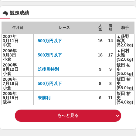
競走成績
人
着
年月日
レース
騎手
気
順
2007年
▲荻野
3月11日
500万円以下
16
14
琢真
中京
(52.0kg)
2006年
▲田村
9月3日
500万円以下
18
17
太雅
小倉
(52.0kg)
2006年
飯田 祐
8月12日
筑後川特別
9
9
史
小倉
(55.0kg)
2006年
飯田 祐
7月16日
500万円以下
8
8
史
小倉
(55.0kg)
2005年
飯田 祐
9月19日
未勝利
6
11
史
阪神
(54.0kg)
もっと見る