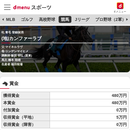
dメニュー
球
MLB
ゴルフ
高校野球
競馬
Jリーグ
プロ野球（2軍）
牝 青毛 登録抹消
(地)カンファーラブ
父:マイネルラヴ
母:リンデンマイヒメ
調教師:飯田 明弘 (栗東)
馬主:楠本 陸雄
生産者:福田牧場
賞金
獲得賞金
480万円
本賞金
480万円
付加賞金
0万円
収得賞金（平地）
5万円
収得賞金（障害）
0万円