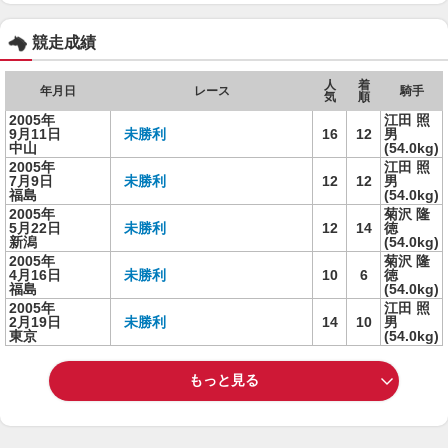
競走成績
人
着
年月日
レース
騎手
気
順
2005年
江田 照
9月11日
未勝利
16
12
男
中山
(54.0kg)
2005年
江田 照
7月9日
未勝利
12
12
男
福島
(54.0kg)
2005年
菊沢 隆
5月22日
未勝利
12
14
徳
新潟
(54.0kg)
2005年
菊沢 隆
4月16日
未勝利
10
6
徳
福島
(54.0kg)
2005年
江田 照
2月19日
未勝利
14
10
男
東京
(54.0kg)
もっと見る