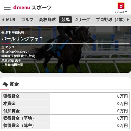
dメニュー
球
MLB
ゴルフ
高校野球
競馬
Jリーグ
プロ野球（2軍）
牝 鹿毛 登録抹消
パールリングフォユ
父:アラジ
母:コウヨウヒロイン
調教師:久保田 貴士 (美浦)
馬主:武政 茂子
生産者:梅田牧場
賞金
獲得賞金
0万円
本賞金
0万円
付加賞金
0万円
収得賞金（平地）
0万円
収得賞金（障害）
0万円