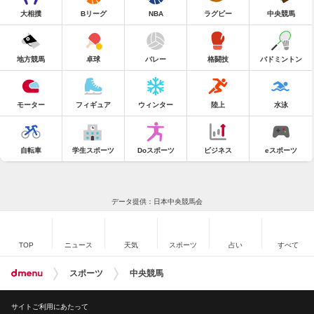
大相撲
Bリーグ
NBA
ラグビー
中央競馬
地方競馬
卓球
バレー
格闘技
バドミントン
モーター
フィギュア
ウィンター
陸上
水泳
自転車
学生スポーツ
Doスポーツ
ビジネス
eスポーツ
データ提供：日本中央競馬会
TOP
ニュース
天気
スポーツ
占い
すべて
スポーツ
中央競馬
サイトご利用にあたって