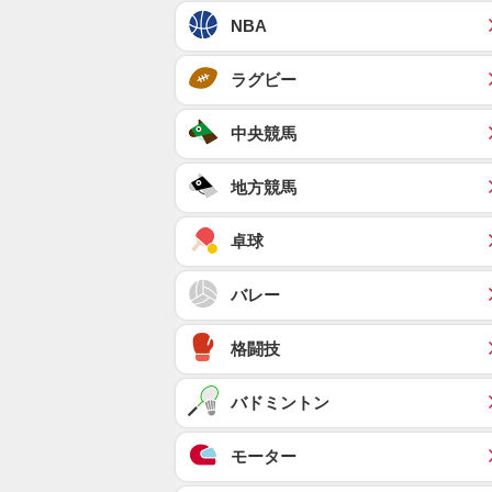
NBA
ラグビー
中央競馬
地方競馬
卓球
バレー
格闘技
バドミントン
モーター