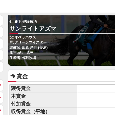
牡 鹿毛 登録抹消
サンライトアズマ
父:オペラハウス
母:グリーンマイスター
調教師:郷原 洋行 (美浦)
馬主:酒井 祐三
生産者:出羽牧場
賞金
獲得賞金
本賞金
付加賞金
収得賞金（平地）