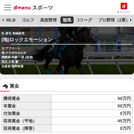
dメニュー
球
MLB
ゴルフ
高校野球
競馬
Jリーグ
プロ野球（2軍）
牡 栗毛 登録抹消
(地)ロックエモーション
父:アフリート
母:ドラダカセルタ
調教師:本郷 一彦 (美浦)
馬主:小原 巖
生産者:飛野牧場
賞金
獲得賞金
50万円
本賞金
50万円
付加賞金
0万円
収得賞金（平地）
45万円
収得賞金（障害）
0万円