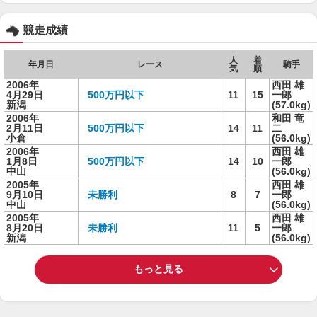
競走成績
人
着
年月日
レース
騎手
気
順
2006年
西田 雄
4月29日
500万円以下
11
15
一郎
新潟
(57.0kg)
2006年
和田 竜
2月11日
500万円以下
14
11
二
小倉
(56.0kg)
2006年
西田 雄
1月8日
500万円以下
14
10
一郎
中山
(56.0kg)
2005年
西田 雄
9月10日
未勝利
8
7
一郎
中山
(56.0kg)
2005年
西田 雄
8月20日
未勝利
11
5
一郎
新潟
(56.0kg)
もっと見る