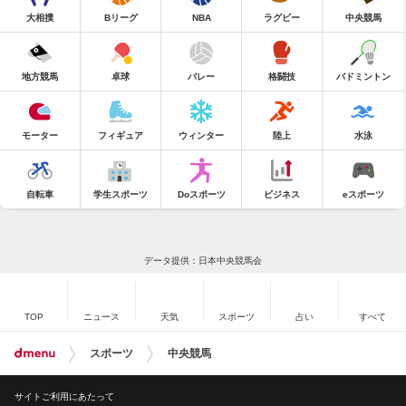
大相撲
Bリーグ
NBA
ラグビー
中央競馬
地方競馬
卓球
バレー
格闘技
バドミントン
モーター
フィギュア
ウィンター
陸上
水泳
自転車
学生スポーツ
Doスポーツ
ビジネス
eスポーツ
データ提供：日本中央競馬会
TOP
ニュース
天気
スポーツ
占い
すべて
スポーツ
中央競馬
サイトご利用にあたって