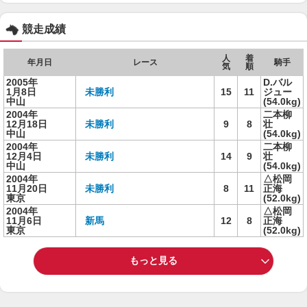
競走成績
人
着
年月日
レース
騎手
気
順
2005年
D.バル
1月8日
未勝利
15
11
ジュー
中山
(54.0kg)
2004年
二本柳
12月18日
未勝利
9
8
壮
中山
(54.0kg)
2004年
二本柳
12月4日
未勝利
14
9
壮
中山
(54.0kg)
2004年
△松岡
11月20日
未勝利
8
11
正海
東京
(52.0kg)
2004年
△松岡
11月6日
新馬
12
8
正海
東京
(52.0kg)
もっと見る