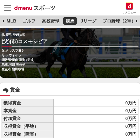
dメニュー
球
MLB
ゴルフ
高校野球
競馬
Jリーグ
プロ野球（2軍）
牝 鹿毛 登録抹消
(父)(市)コスモシビア
父:タヤスツヨシ
母:ラヴォイラ
調教師:畠山 重則 (美浦)
馬主:岡田 美佐子
生産者:飛野牧場
賞金
獲得賞金
0万円
本賞金
0万円
付加賞金
0万円
収得賞金（平地）
0万円
収得賞金（障害）
0万円