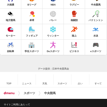
大相撲
Bリーグ
NBA
ラグビー
中央競馬
地方競馬
卓球
バレー
格闘技
バドミントン
モーター
フィギュア
ウィンター
陸上
水泳
自転車
学生スポーツ
Doスポーツ
ビジネス
eスポーツ
データ提供：日本中央競馬会
TOP
ニュース
天気
スポーツ
占い
すべて
スポーツ
中央競馬
サイトご利用にあたって