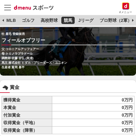
dメニュー
球
MLB
ゴルフ
高校野球
競馬
Jリーグ
プロ野球（2軍）
牡 鹿毛 登録抹消
フィールオブフリー
父:コロニアルアッフェアー
母:トミノラブラドール
調教師:佐藤 全弘 (美浦)
馬主:株式会社 ヒダカ・ブリーダーズ・ユニオン
生産者:富岡 喜平
賞金
獲得賞金
0万円
本賞金
0万円
付加賞金
0万円
収得賞金（平地）
0万円
収得賞金（障害）
0万円