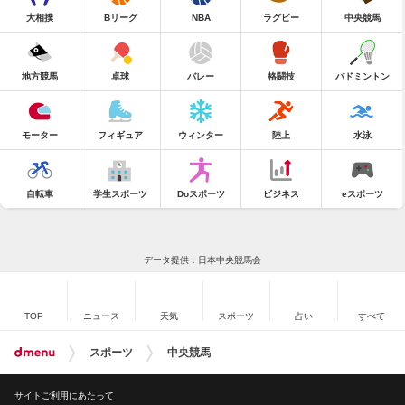
大相撲
Bリーグ
NBA
ラグビー
中央競馬
地方競馬
卓球
バレー
格闘技
バドミントン
モーター
フィギュア
ウィンター
陸上
水泳
自転車
学生スポーツ
Doスポーツ
ビジネス
eスポーツ
データ提供：日本中央競馬会
TOP
ニュース
天気
スポーツ
占い
すべて
スポーツ
中央競馬
サイトご利用にあたって