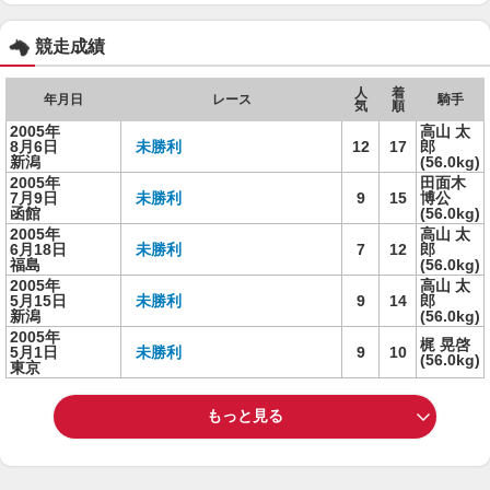
競走成績
人
着
年月日
レース
騎手
気
順
2005年
高山 太
8月6日
未勝利
12
17
郎
新潟
(56.0kg)
2005年
田面木
7月9日
未勝利
9
15
博公
函館
(56.0kg)
2005年
高山 太
6月18日
未勝利
7
12
郎
福島
(56.0kg)
2005年
高山 太
5月15日
未勝利
9
14
郎
新潟
(56.0kg)
2005年
梶 晃啓
5月1日
未勝利
9
10
(56.0kg)
東京
もっと見る