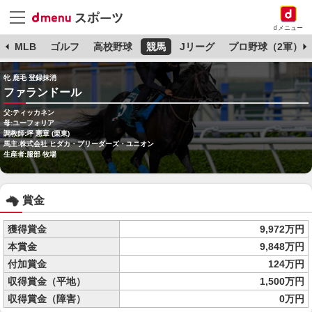
dメニュー
球
MLB
ゴルフ
高校野球
競馬
Jリーグ
プロ野球（2軍）
牝 鹿毛 登録抹消
ファランドール
父:ティッカネン
母:ユーフォリア
調教師:坪 憲章 (栗東)
馬主:株式会社 ヒダカ・ブリーダーズ・ユニオン
生産者:服部 牧場
賞金
獲得賞金
9,972万円
本賞金
9,848万円
付加賞金
124万円
収得賞金（平地）
1,500万円
収得賞金（障害）
0万円