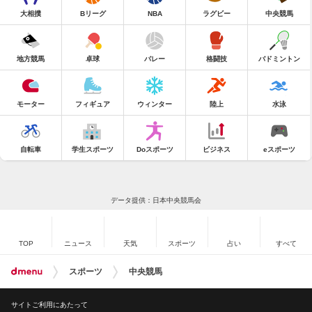
大相撲
Bリーグ
NBA
ラグビー
中央競馬
地方競馬
卓球
バレー
格闘技
バドミントン
モーター
フィギュア
ウィンター
陸上
水泳
自転車
学生スポーツ
Doスポーツ
ビジネス
eスポーツ
データ提供：日本中央競馬会
TOP
ニュース
天気
スポーツ
占い
すべて
スポーツ
中央競馬
サイトご利用にあたって