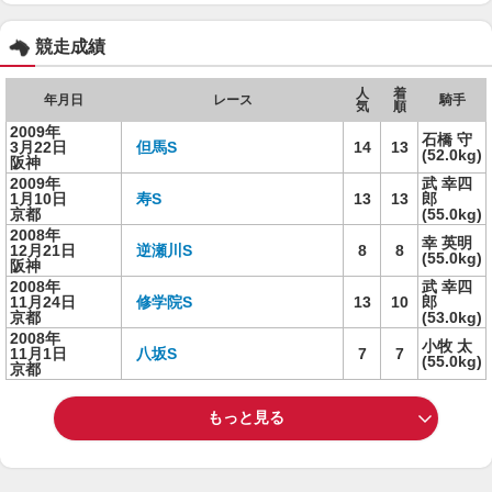
競走成績
人
着
年月日
レース
騎手
気
順
2009年
石橋 守
3月22日
但馬S
14
13
(52.0kg)
阪神
2009年
武 幸四
1月10日
寿S
13
13
郎
京都
(55.0kg)
2008年
幸 英明
12月21日
逆瀬川S
8
8
(55.0kg)
阪神
2008年
武 幸四
11月24日
修学院S
13
10
郎
京都
(53.0kg)
2008年
小牧 太
11月1日
八坂S
7
7
(55.0kg)
京都
もっと見る