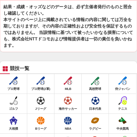
結果・成績・オッズなどのデータは、必ず主催者発行のものと照合
し確認してください。
本サイトのページ上に掲載されている情報の内容に関しては万全を
期しておりますが、その内容の正確性および安全性を保証するもの
ではありません。 当該情報に基づいて被ったいかなる損害について
も、株式会社NTTドコモおよび情報提供者は一切の責任を負いかね
ます。
競技一覧
プロ野球
プロ野球(2軍)
MLB
高校野球
侍ジャパン
ゴルフ
Jリーグ
海外サッカー
日本代表
テニス
大相撲
Bリーグ
NBA
ラグビー
中央競馬