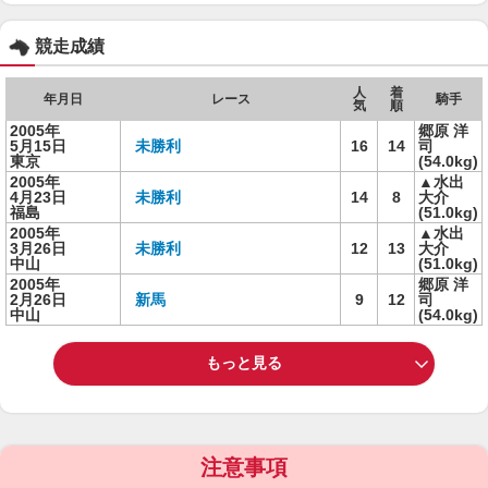
競走成績
人
着
年月日
レース
騎手
気
順
2005年
郷原 洋
5月15日
未勝利
16
14
司
東京
(54.0kg)
2005年
▲水出
4月23日
未勝利
14
8
大介
福島
(51.0kg)
2005年
▲水出
3月26日
未勝利
12
13
大介
中山
(51.0kg)
2005年
郷原 洋
2月26日
新馬
9
12
司
中山
(54.0kg)
もっと見る
注意事項