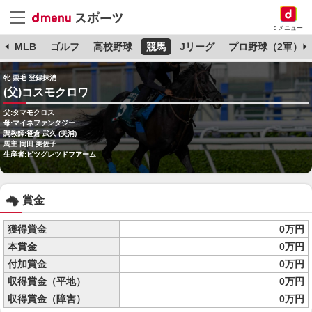
dメニュー
球
MLB
ゴルフ
高校野球
競馬
Jリーグ
プロ野球（2軍）
牝 栗毛 登録抹消
(父)コスモクロワ
父:タマモクロス
母:マイネファンタジー
調教師:笹倉 武久 (美浦)
馬主:岡田 美佐子
生産者:ビツグレツドフアーム
賞金
獲得賞金
0万円
本賞金
0万円
付加賞金
0万円
収得賞金（平地）
0万円
収得賞金（障害）
0万円