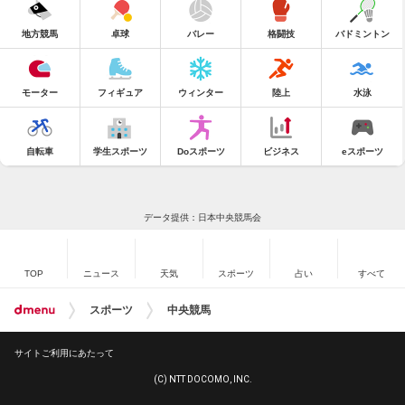
地方競馬
卓球
バレー
格闘技
バドミントン
モーター
フィギュア
ウィンター
陸上
水泳
自転車
学生スポーツ
Doスポーツ
ビジネス
eスポーツ
データ提供：日本中央競馬会
TOP
ニュース
天気
スポーツ
占い
すべて
スポーツ
中央競馬
サイトご利用にあたって
(C) NTT DOCOMO, INC.