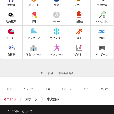
大相撲
Bリーグ
NBA
ラグビー
中央競馬
地方競馬
卓球
バレー
格闘技
バドミントン
モーター
フィギュア
ウィンター
陸上
水泳
自転車
学生スポーツ
Doスポーツ
ビジネス
eスポーツ
データ提供：日本中央競馬会
TOP
ニュース
天気
スポーツ
占い
すべて
スポーツ
中央競馬
サイトご利用にあたって