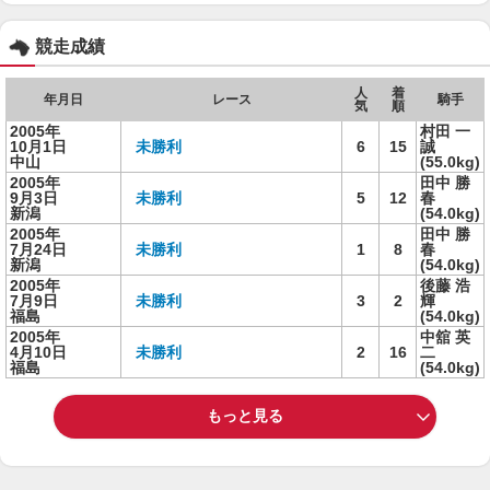
競走成績
人
着
年月日
レース
騎手
気
順
2005年
村田 一
10月1日
未勝利
6
15
誠
中山
(55.0kg)
2005年
田中 勝
9月3日
未勝利
5
12
春
新潟
(54.0kg)
2005年
田中 勝
7月24日
未勝利
1
8
春
新潟
(54.0kg)
2005年
後藤 浩
7月9日
未勝利
3
2
輝
福島
(54.0kg)
2005年
中舘 英
4月10日
未勝利
2
16
二
福島
(54.0kg)
もっと見る