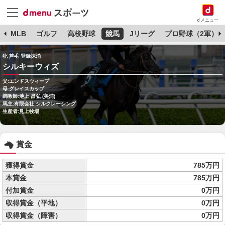
dメニュー
球
MLB
ゴルフ
高校野球
競馬
Jリーグ
プロ野球（2軍）
牝 芦毛 登録抹消
シルキーウィズ
父:エンドスウィープ
母:グレイスカップ
調教師:池上 昌弘 (美浦)
馬主:有限会社 シルクレーシング
生産者:見上牧場
賞金
獲得賞金
785万円
本賞金
785万円
付加賞金
0万円
収得賞金（平地）
0万円
収得賞金（障害）
0万円