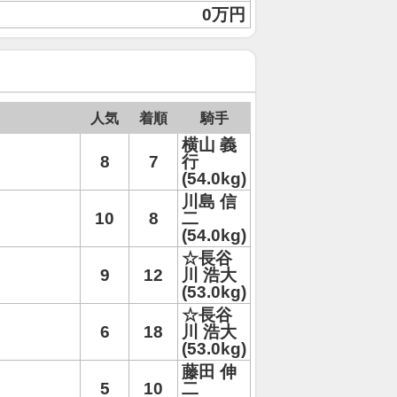
0万円
人気
着順
騎手
横山 義
8
7
行
(54.0kg)
川島 信
10
8
二
(54.0kg)
☆長谷
9
12
川 浩大
(53.0kg)
☆長谷
6
18
川 浩大
(53.0kg)
藤田 伸
5
10
二