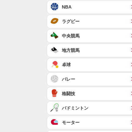
NBA
ラグビー
中央競馬
地方競馬
卓球
バレー
格闘技
バドミントン
モーター