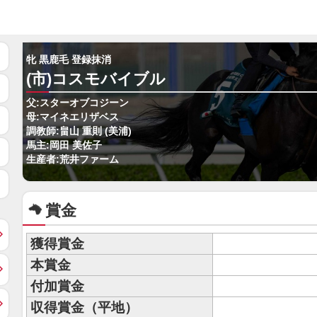
牝 黒鹿毛 登録抹消
(市)コスモバイブル
父:スターオブコジーン
母:マイネエリザベス
調教師:畠山 重則 (美浦)
馬主:岡田 美佐子
生産者:荒井ファーム
賞金
獲得賞金
本賞金
付加賞金
収得賞金（平地）