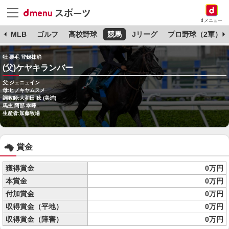
dメニュー
球
MLB
ゴルフ
高校野球
競馬
Jリーグ
プロ野球（2軍）
牡 栗毛 登録抹消
(父)ケヤキランバー
父:ジェニュイン
母:ヒノキヤムスメ
調教師:大和田 稔 (美浦)
馬主:阿部 幸暉
生産者:加藤牧場
賞金
獲得賞金
0万円
本賞金
0万円
付加賞金
0万円
収得賞金（平地）
0万円
収得賞金（障害）
0万円