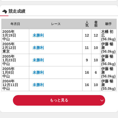
競走成績
人
着
年月日
レース
騎手
気
順
2005年
木幡 初
3月19日
未勝利
12
12
広
中山
(56.0kg)
2005年
伊藤 暢
2月12日
未勝利
11
10
康
東京
(56.0kg)
2005年
伊藤 暢
1月23日
未勝利
9
10
康
中山
(56.0kg)
2005年
伊藤 暢
1月8日
未勝利
16
6
康
中山
(56.0kg)
2004年
伊藤 暢
12月11日
未勝利
16
10
康
中山
(55.0kg)
もっと見る