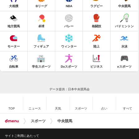
大相撲
Bリーグ
NBA
ラグビー
中央競馬
地方競馬
卓球
バレー
格闘技
バドミントン
モーター
フィギュア
ウィンター
陸上
水泳
自転車
学生スポーツ
Doスポーツ
ビジネス
eスポーツ
データ提供：日本中央競馬会
TOP
ニュース
天気
スポーツ
占い
すべて
スポーツ
中央競馬
サイトご利用にあたって