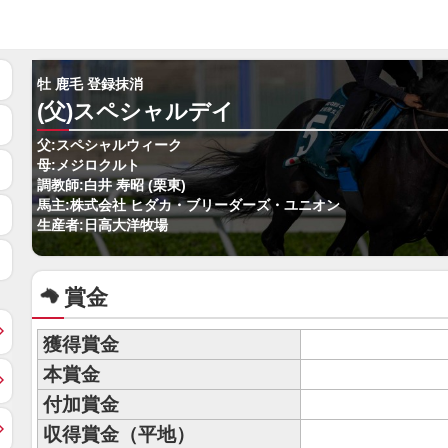
牡 鹿毛 登録抹消
(父)スペシャルデイ
父:スペシャルウィーク
母:メジロクルト
調教師:白井 寿昭 (栗東)
馬主:株式会社 ヒダカ・ブリーダーズ・ユニオン
生産者:日高大洋牧場
賞金
獲得賞金
本賞金
付加賞金
収得賞金（平地）