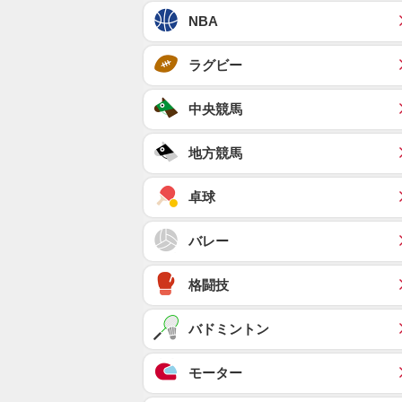
NBA
ラグビー
中央競馬
地方競馬
卓球
バレー
格闘技
バドミントン
モーター