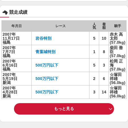
競走成績
人
着
年月日
レース
騎手
気
順
2007年
赤木 高
11月17日
岩谷特別
5
10
太郎
福島
(57.0kg)
2007年
柴田 善
7月7日
青葉城特別
1
8
臣
福島
(57.0kg)
2007年
松岡 正
6月16日
500万円以下
5
3
海
福島
(57.0kg)
2007年
☆塚田
5月19日
500万円以下
2
6
祥雄
新潟
(56.0kg)
2007年
☆塚田
4月28日
500万円以下
3
14
祥雄
新潟
(56.0kg)
もっと見る