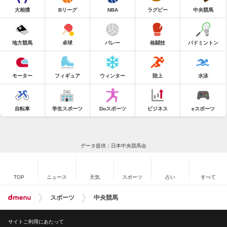
大相撲
Bリーグ
NBA
ラグビー
中央競馬
地方競馬
卓球
バレー
格闘技
バドミントン
モーター
フィギュア
ウィンター
陸上
水泳
自転車
学生スポーツ
Doスポーツ
ビジネス
eスポーツ
データ提供：日本中央競馬会
TOP
ニュース
天気
スポーツ
占い
すべて
スポーツ
中央競馬
サイトご利用にあたって