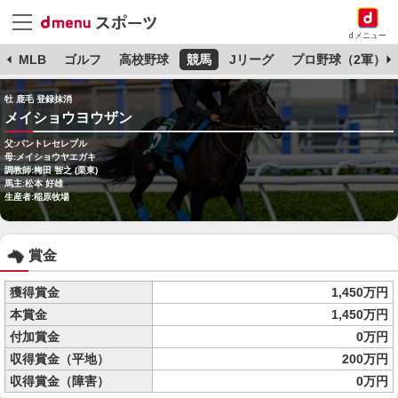
dメニュー
球
MLB
ゴルフ
高校野球
競馬
Jリーグ
プロ野球（2軍）
牡 鹿毛 登録抹消
メイショウヨウザン
父:パントレセレブル
母:メイショウヤエガキ
調教師:梅田 智之 (栗東)
馬主:松本 好雄
生産者:稲原牧場
賞金
獲得賞金
1,450万円
本賞金
1,450万円
付加賞金
0万円
収得賞金（平地）
200万円
収得賞金（障害）
0万円