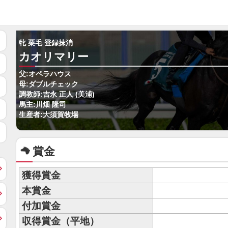
牝 栗毛 登録抹消
カオリマリー
父:オペラハウス
母:ダブルチェック
調教師:吉永 正人 (美浦)
馬主:川畑 隆司
生産者:大須賀牧場
賞金
獲得賞金
本賞金
付加賞金
収得賞金（平地）