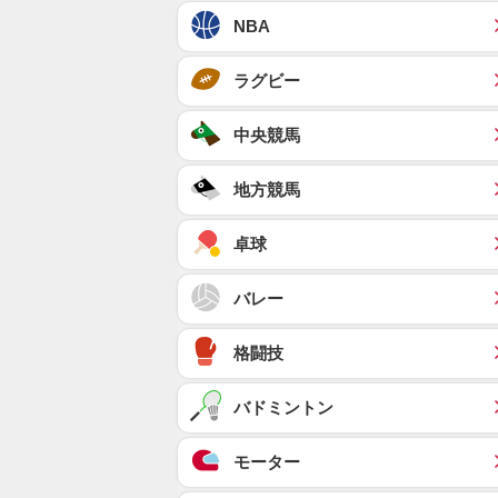
NBA
ラグビー
中央競馬
地方競馬
卓球
バレー
格闘技
バドミントン
モーター