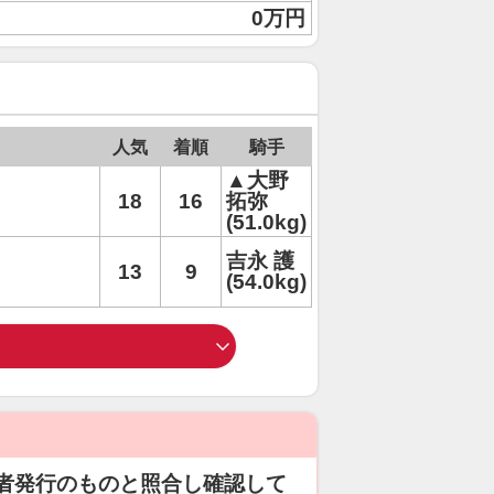
0万円
人気
着順
騎手
▲大野
18
16
拓弥
(51.0kg)
吉永 護
13
9
(54.0kg)
者発行のものと照合し確認して