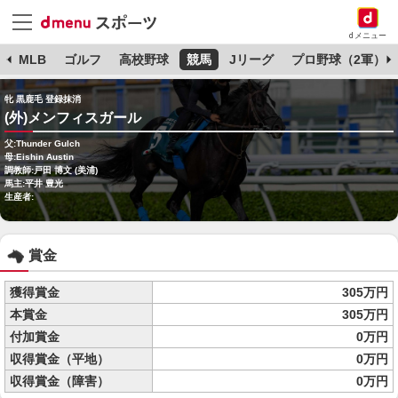
dメニュー
球
MLB
ゴルフ
高校野球
競馬
Jリーグ
プロ野球（2軍）
牝 黒鹿毛 登録抹消
(外)メンフィスガール
父:Thunder Gulch
母:Eishin Austin
調教師:戸田 博文 (美浦)
馬主:平井 豊光
生産者:
賞金
獲得賞金
305万円
本賞金
305万円
付加賞金
0万円
収得賞金（平地）
0万円
収得賞金（障害）
0万円