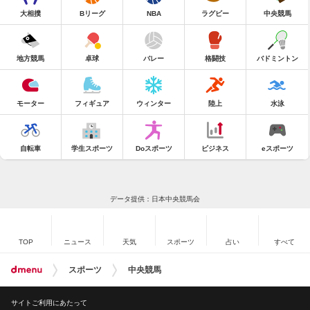
大相撲
Bリーグ
NBA
ラグビー
中央競馬
地方競馬
卓球
バレー
格闘技
バドミントン
モーター
フィギュア
ウィンター
陸上
水泳
自転車
学生スポーツ
Doスポーツ
ビジネス
eスポーツ
データ提供：日本中央競馬会
TOP
ニュース
天気
スポーツ
占い
すべて
スポーツ
中央競馬
サイトご利用にあたって