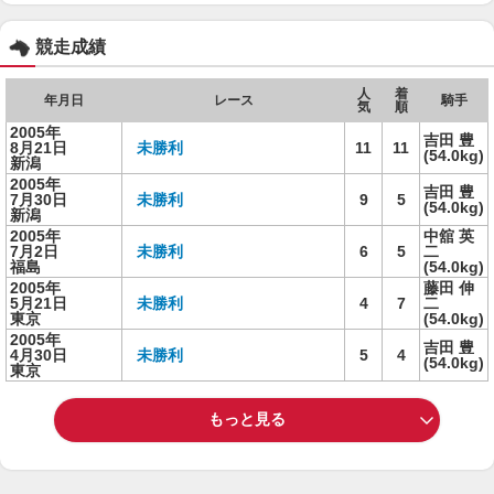
競走成績
人
着
年月日
レース
騎手
気
順
2005年
吉田 豊
8月21日
未勝利
11
11
(54.0kg)
新潟
2005年
吉田 豊
7月30日
未勝利
9
5
(54.0kg)
新潟
2005年
中舘 英
7月2日
未勝利
6
5
二
福島
(54.0kg)
2005年
藤田 伸
5月21日
未勝利
4
7
二
東京
(54.0kg)
2005年
吉田 豊
4月30日
未勝利
5
4
(54.0kg)
東京
もっと見る