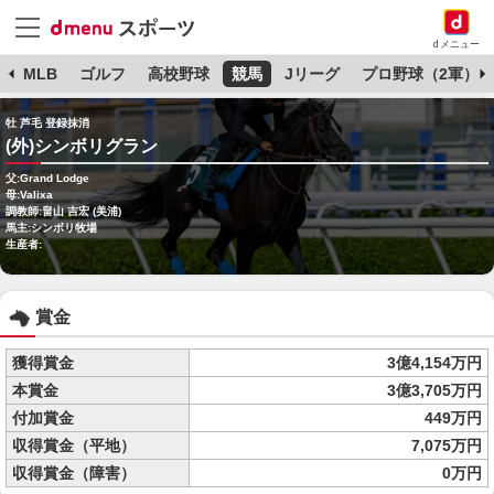
dメニュー
球
MLB
ゴルフ
高校野球
競馬
Jリーグ
プロ野球（2軍）
牡 芦毛 登録抹消
(外)シンボリグラン
父:Grand Lodge
母:Valixa
調教師:畠山 吉宏 (美浦)
馬主:シンボリ牧場
生産者:
賞金
獲得賞金
3億4,154万円
本賞金
3億3,705万円
付加賞金
449万円
収得賞金（平地）
7,075万円
収得賞金（障害）
0万円