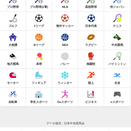
プロ野球
プロ野球(2軍)
MLB
高校野球
侍ジャパン
ゴルフ
Jリーグ
海外サッカー
日本代表
テニス
大相撲
Bリーグ
NBA
ラグビー
中央競馬
地方競馬
卓球
バレー
格闘技
バドミントン
モーター
フィギュア
ウィンター
陸上
水泳
自転車
学生スポーツ
Doスポーツ
ビジネス
eスポーツ
データ提供：日本中央競馬会