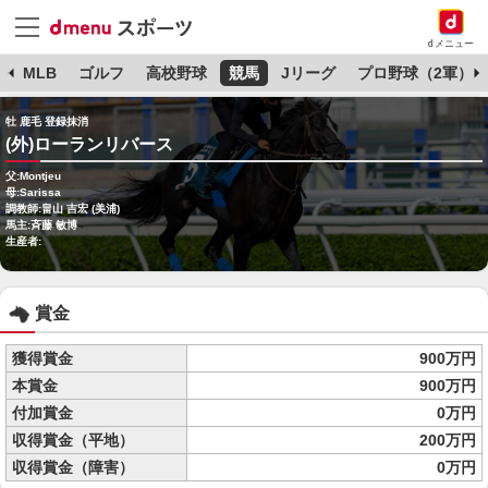
dメニュー
球
MLB
ゴルフ
高校野球
競馬
Jリーグ
プロ野球（2軍）
牡 鹿毛 登録抹消
(外)ローランリバース
父:Montjeu
母:Sarissa
調教師:畠山 吉宏 (美浦)
馬主:斉藤 敏博
生産者:
賞金
獲得賞金
900万円
本賞金
900万円
付加賞金
0万円
収得賞金（平地）
200万円
収得賞金（障害）
0万円