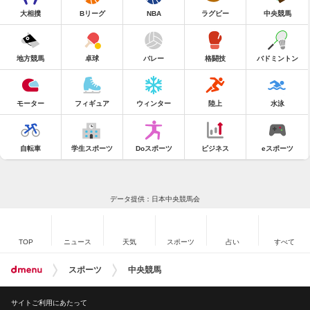
大相撲
Bリーグ
NBA
ラグビー
中央競馬
地方競馬
卓球
バレー
格闘技
バドミントン
モーター
フィギュア
ウィンター
陸上
水泳
自転車
学生スポーツ
Doスポーツ
ビジネス
eスポーツ
データ提供：日本中央競馬会
TOP
ニュース
天気
スポーツ
占い
すべて
スポーツ
中央競馬
サイトご利用にあたって