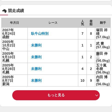
競走成績
人
着
年月日
レース
騎手
気
順
2007年
塚田 祥
6月24日
臥牛山特別
7
8
雄
函館
(57.0kg)
2005年
武 豊
10月2日
未勝利
1
1
(57.0kg)
中山
2005年
藤田 伸
9月10日
未勝利
1
2
二
札幌
(56.0kg)
2005年
五十嵐
8月28日
未勝利
4
2
冬樹
札幌
(56.0kg)
2005年
内田 博
8月7日
未勝利
10
9
幸
新潟
(56.0kg)
もっと見る