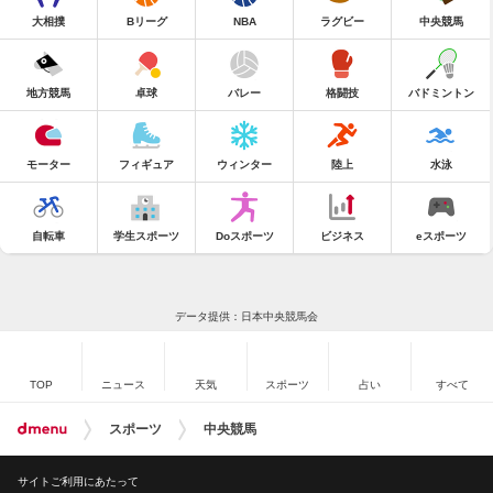
大相撲
Bリーグ
NBA
ラグビー
中央競馬
地方競馬
卓球
バレー
格闘技
バドミントン
モーター
フィギュア
ウィンター
陸上
水泳
自転車
学生スポーツ
Doスポーツ
ビジネス
eスポーツ
データ提供：日本中央競馬会
TOP
ニュース
天気
スポーツ
占い
すべて
スポーツ
中央競馬
サイトご利用にあたって