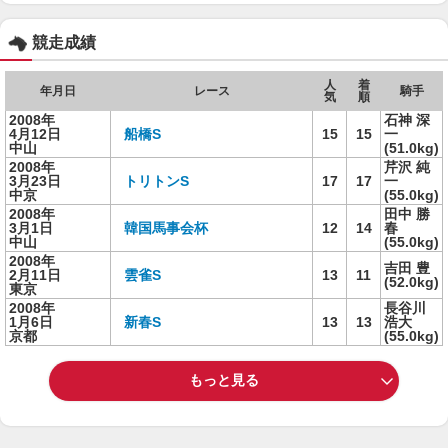
競走成績
人
着
年月日
レース
騎手
気
順
2008年
石神 深
4月12日
船橋S
15
15
一
中山
(51.0kg)
2008年
芹沢 純
3月23日
トリトンS
17
17
一
中京
(55.0kg)
2008年
田中 勝
3月1日
韓国馬事会杯
12
14
春
中山
(55.0kg)
2008年
吉田 豊
2月11日
雲雀S
13
11
(52.0kg)
東京
2008年
長谷川
1月6日
新春S
13
13
浩大
京都
(55.0kg)
もっと見る