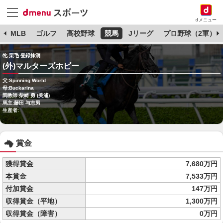
dメニュー
球
MLB
ゴルフ
高校野球
競馬
Jリーグ
プロ野球（2軍）
牝 栗毛 登録抹消
(外)マルターズホビー
父:Spinning World
母:Buckarina
調教師:柴崎 勇 (美浦)
馬主:藤田 与志男
生産者:
賞金
獲得賞金
7,680万円
本賞金
7,533万円
付加賞金
147万円
収得賞金（平地）
1,300万円
収得賞金（障害）
0万円