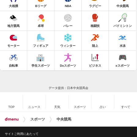
大相撲
Bリーグ
NBA
ラグビー
中央競馬
地方競馬
卓球
バレー
格闘技
バドミントン
モーター
フィギュア
ウィンター
陸上
水泳
自転車
学生スポーツ
Doスポーツ
ビジネス
eスポーツ
データ提供：日本中央競馬会
TOP
ニュース
天気
スポーツ
占い
すべて
スポーツ
中央競馬
サイトご利用にあたって