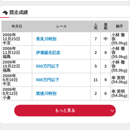
競走成績
人
着
年月日
レース
騎手
気
順
2006年
小林 徹
12月23日
長良川特別
7
中
弥
中京
(55.0kg)
2006年
小林 徹
11月12日
伊達誕生記念
2
8
弥
福島
(55.0kg)
2006年
小林 徹
10月22日
500万円以下
5
2
弥
福島
(55.0kg)
2006年
幸 英明
9月10日
500万円以下
11
9
(54.0kg)
中京
2006年
幸 英明
8月12日
筑後川特別
2
6
(54.0kg)
小倉
もっと見る