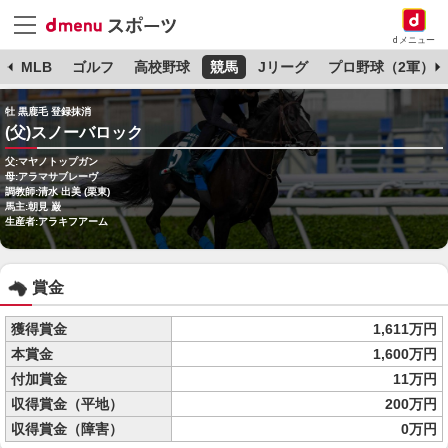
dメニュー
球
MLB
ゴルフ
高校野球
競馬
Jリーグ
プロ野球（2軍）
牡 黒鹿毛 登録抹消
(父)スノーバロック
父:マヤノトップガン
母:アラマサブレーヴ
調教師:清水 出美 (栗東)
馬主:朝見 巌
生産者:アラキフアーム
賞金
獲得賞金
1,611万円
本賞金
1,600万円
付加賞金
11万円
収得賞金（平地）
200万円
収得賞金（障害）
0万円