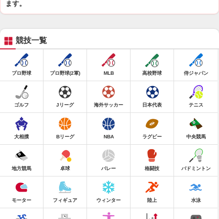
ます。
競技一覧
プロ野球
プロ野球(2軍)
MLB
高校野球
侍ジャパン
ゴルフ
Jリーグ
海外サッカー
日本代表
テニス
大相撲
Bリーグ
NBA
ラグビー
中央競馬
地方競馬
卓球
バレー
格闘技
バドミントン
モーター
フィギュア
ウィンター
陸上
水泳