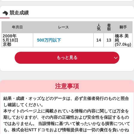
競走成績
人
着
年月日
レース
騎手
気
順
2008年
橋本 美
5月18日
500万円以下
14
13
純
京都
(57.0kg)
もっと見る
注意事項
結果・成績・オッズなどのデータは、必ず主催者発行のものと照合
し確認してください。
本サイトのページ上に掲載されている情報の内容に関しては万全を
期しておりますが、その内容の正確性および安全性を保証するもの
ではありません。 当該情報に基づいて被ったいかなる損害について
も、株式会社NTTドコモおよび情報提供者は一切の責任を負いかね