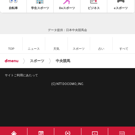
自転車
学生スポーツ
Doスポーツ
ビジネス
eスポーツ
データ提供：日本中央競馬会
TOP
ニュース
天気
スポーツ
占い
すべて
スポーツ
中央競馬
サイトご利用にあたって
(C) NTT DOCOMO, INC.