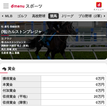
dメニュー
球
MLB
ゴルフ
高校野球
競馬
Jリーグ
プロ野球（2軍）
牡 鹿毛 登録抹消
(地)カルストンプレジャ
父:アラジ
母:カルストンジェンヌ
調教師:大根田 裕之 (栗東)
馬主:高橋 貞光
生産者:奥山 喜義
賞金
獲得賞金
0万円
本賞金
0万円
付加賞金
0万円
収得賞金（平地）
20万円
収得賞金（障害）
0万円