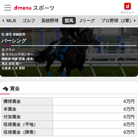
dメニュー
球
MLB
ゴルフ
高校野球
競馬
Jリーグ
プロ野球（2軍）
牡 鹿毛 登録抹消
パーシング
父:アラジ
母:ラフレシアダンサー
調教師:領家 政蔵 (栗東)
馬主:吉田 昭一
生産者:八木 常郎
賞金
獲得賞金
0万円
本賞金
0万円
付加賞金
0万円
収得賞金（平地）
0万円
収得賞金（障害）
0万円