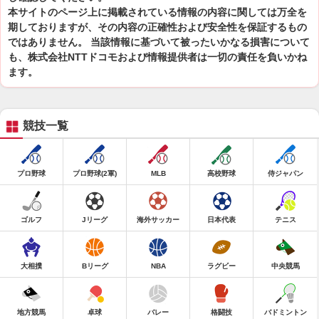
本サイトのページ上に掲載されている情報の内容に関しては万全を
期しておりますが、その内容の正確性および安全性を保証するもの
ではありません。 当該情報に基づいて被ったいかなる損害について
も、株式会社NTTドコモおよび情報提供者は一切の責任を負いかね
ます。
競技一覧
プロ野球
プロ野球(2軍)
MLB
高校野球
侍ジャパン
ゴルフ
Jリーグ
海外サッカー
日本代表
テニス
大相撲
Bリーグ
NBA
ラグビー
中央競馬
地方競馬
卓球
バレー
格闘技
バドミントン