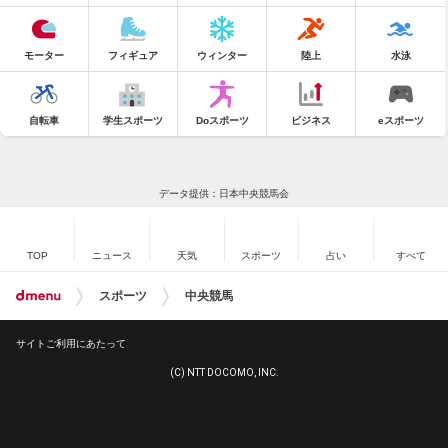
モーター
フィギュア
ウィンター
陸上
水泳
自転車
学生スポーツ
Doスポーツ
ビジネス
eスポーツ
データ提供：日本中央競馬会
TOP
ニュース
天気
スポーツ
占い
すべて
スポーツ
中央競馬
サイトご利用にあたって
(C) NTT DOCOMO, INC.