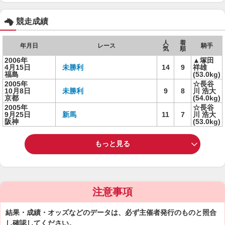
競走成績
人
着
年月日
レース
騎手
気
順
2006年
▲塚田
4月15日
未勝利
14
9
祥雄
福島
(53.0kg)
2005年
☆長谷
10月8日
未勝利
9
8
川 浩大
京都
(54.0kg)
2005年
☆長谷
9月25日
新馬
11
7
川 浩大
阪神
(53.0kg)
もっと見る
注意事項
結果・成績・オッズなどのデータは、必ず主催者発行のものと照合
し確認してください。