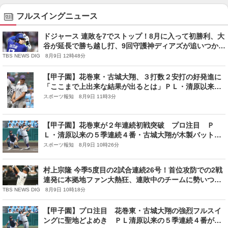
フルスイングニュース
ドジャース 連敗を7でストップ！8月に入って初勝利、大
谷が延長で勝ち越し打、9回守護神ディアズが追いつかれ
るも粘り勝ち
TBS NEWS DIG 8月9日 12時48分
【甲子園】花巻東・古城大翔、３打数２安打の好発進に
「ここまで上出来な結果が出るとは」ＰＬ・清原以来の
５季連続４番
スポーツ報知 8月9日 11時3分
【甲子園】花巻東が２年連続初戦突破 プロ注目 Ｐ
Ｌ・清原以来の５季連続４番・古城大翔が木製バットで
マルチ安打＆３得点も佐々木洋監督は「最後の最後まで
スポーツ報知 8月9日 10時26分
ハラハラ」
村上宗隆 今季5度目の2試合連続26号！首位攻防での2戦
連発に本拠地ファン大熱狂、連敗中のチームに勢いつけ
る
TBS NEWS DIG 8月9日 10時18分
【甲子園】プロ注目 花巻東・古城大翔の強烈フルスイ
ングに聖地どよめき ＰＬ清原以来の５季連続４番が二