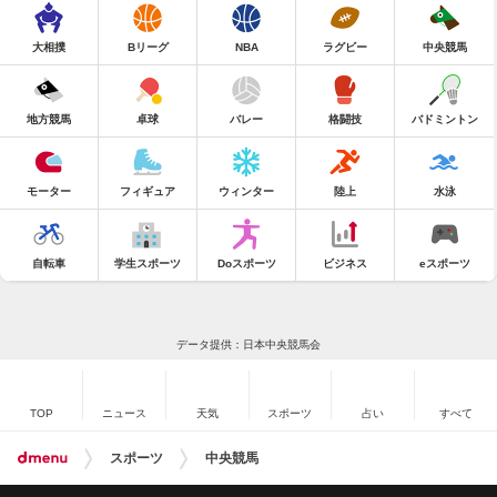
大相撲
Bリーグ
NBA
ラグビー
中央競馬
地方競馬
卓球
バレー
格闘技
バドミントン
モーター
フィギュア
ウィンター
陸上
水泳
自転車
学生スポーツ
Doスポーツ
ビジネス
eスポーツ
データ提供：日本中央競馬会
TOP
ニュース
天気
スポーツ
占い
すべて
スポーツ
中央競馬