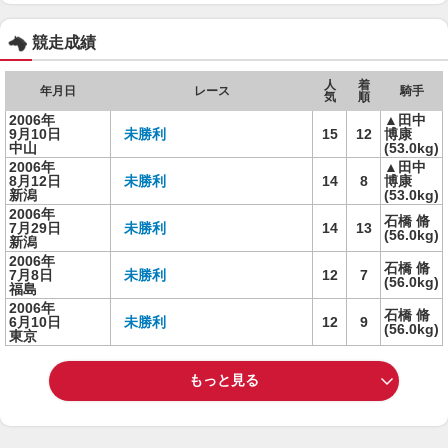
競走成績
人
着
年月日
レース
騎手
気
順
2006年
▲田中
9月10日
未勝利
15
12
博康
中山
(53.0kg)
2006年
▲田中
8月12日
未勝利
14
8
博康
新潟
(53.0kg)
2006年
石橋 脩
7月29日
未勝利
14
13
(56.0kg)
新潟
2006年
石橋 脩
7月8日
未勝利
12
7
(56.0kg)
福島
2006年
石橋 脩
6月10日
未勝利
12
9
(56.0kg)
東京
もっと見る