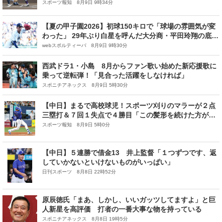
塁打含むマルチ安打＆３得点
スポーツ報知 8月9日 9時34分
【夏の甲子園2026】初球150キロで「球場の雰囲気が変
わった」 29年ぶり白星を呼んだ大分商・平田玲翔の底知
れぬ才能
webスポルティーバ 8月9日 9時30分
西武ドラ1・小島 8月からファン歌い始めた新応援歌に
乗って逆転弾！「見合った活躍をしなければ」
スポニチアネックス 8月9日 5時30分
【中日】まるで高校球児！スポーツ刈りのマラーが２点
三塁打＆７回１失点で４勝目「この髪形を続けた方がい
いかもしれないね」チームは今季初の５連勝
スポーツ報知 8月9日 5時0分
【中日】５連勝で借金13 井上監督「１つずつです、返
していかないといけないものがいっぱい」
日刊スポーツ 8月8日 22時52分
原辰徳氏「まあ、しかし、いいガッツしてますよ」と巨
人新星を高評価 打者の一番大事な物を持っている
スポニチアネックス 8月8日 19時5分