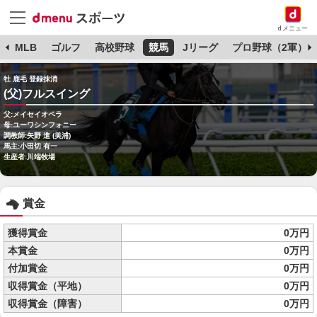
dメニュー
球
MLB
ゴルフ
高校野球
競馬
Jリーグ
プロ野球（2軍）
牡 鹿毛 登録抹消
(父)フルスイング
父:メイセイオペラ
母:ユーワシンフォニー
調教師:矢野 進 (美浦)
馬主:小田切 有一
生産者:川端牧場
賞金
獲得賞金
0万円
本賞金
0万円
付加賞金
0万円
収得賞金（平地）
0万円
収得賞金（障害）
0万円