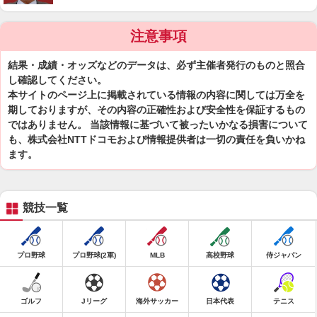
注意事項
結果・成績・オッズなどのデータは、必ず主催者発行のものと照合
し確認してください。
本サイトのページ上に掲載されている情報の内容に関しては万全を
期しておりますが、その内容の正確性および安全性を保証するもの
ではありません。 当該情報に基づいて被ったいかなる損害について
も、株式会社NTTドコモおよび情報提供者は一切の責任を負いかね
ます。
競技一覧
プロ野球
プロ野球(2軍)
MLB
高校野球
侍ジャパン
ゴルフ
Jリーグ
海外サッカー
日本代表
テニス