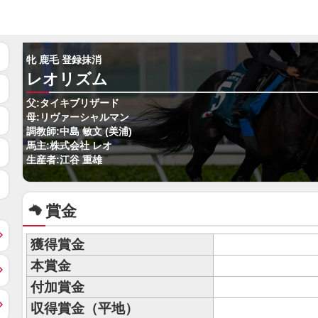
牝 鹿毛 登録抹消
レオリズム
父:タイキブリザード
母:リヴァーシャルマン
調教師:中島 敏文 (美浦)
馬主:株式会社 レオ
生産者:江谷 重雄
賞金
獲得賞金
本賞金
付加賞金
収得賞金（平地）