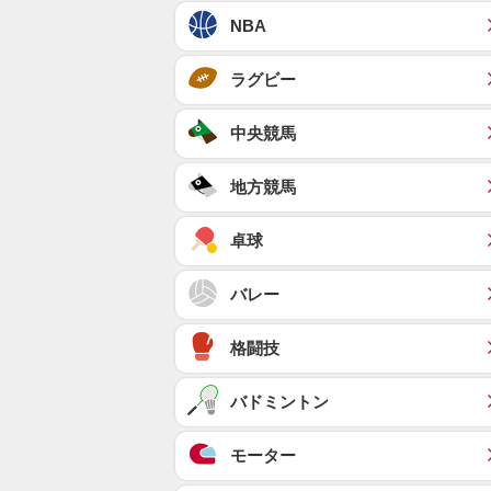
NBA
ラグビー
中央競馬
地方競馬
卓球
バレー
格闘技
バドミントン
モーター