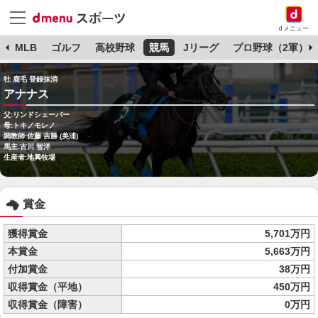
dメニュー
球
MLB
ゴルフ
高校野球
競馬
Jリーグ
プロ野球（2軍）
牡 鹿毛 登録抹消
アナナス
父:リンドシェーバー
母:トキノモレノ
調教師:佐藤 吉勝 (美浦)
馬主:古川 智洋
生産者:地興牧場
賞金
獲得賞金
5,701万円
本賞金
5,663万円
付加賞金
38万円
収得賞金（平地）
450万円
収得賞金（障害）
0万円