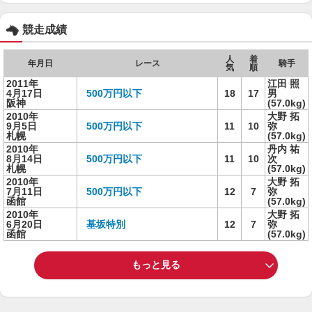
競走成績
人
着
年月日
レース
騎手
気
順
2011年
江田 照
4月17日
500万円以下
18
17
男
阪神
(57.0kg)
2010年
大野 拓
9月5日
500万円以下
11
10
弥
札幌
(57.0kg)
2010年
丹内 祐
8月14日
500万円以下
11
10
次
札幌
(57.0kg)
2010年
大野 拓
7月11日
500万円以下
12
7
弥
函館
(57.0kg)
2010年
大野 拓
6月20日
基坂特別
12
7
弥
函館
(57.0kg)
もっと見る