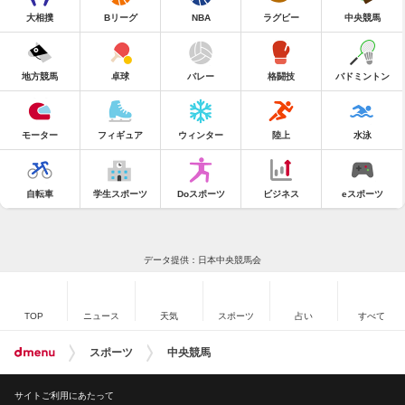
大相撲
Bリーグ
NBA
ラグビー
中央競馬
地方競馬
卓球
バレー
格闘技
バドミントン
モーター
フィギュア
ウィンター
陸上
水泳
自転車
学生スポーツ
Doスポーツ
ビジネス
eスポーツ
データ提供：日本中央競馬会
TOP
ニュース
天気
スポーツ
占い
すべて
スポーツ
中央競馬
サイトご利用にあたって