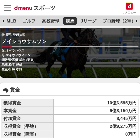
dメニュー
球
MLB
ゴルフ
高校野球
競馬
Jリーグ
プロ野球（2軍）
牡 鹿毛 登録抹消
メイショウサムソン
父:オペラハウス
母:マイヴィヴィアン
調教師:高橋 成忠 (栗東)
馬主:松本 好雄
生産者:林 孝輝
賞金
獲得賞金
10億6,595万円
本賞金
9億8,150万円
付加賞金
8,445万円
収得賞金（平地）
2億9,275万円
収得賞金（障害）
0万円