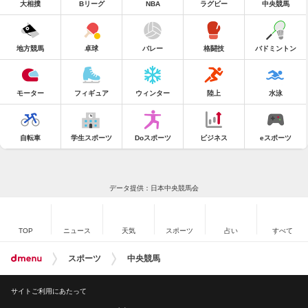
大相撲
Bリーグ
NBA
ラグビー
中央競馬
地方競馬
卓球
バレー
格闘技
バドミントン
モーター
フィギュア
ウィンター
陸上
水泳
自転車
学生スポーツ
Doスポーツ
ビジネス
eスポーツ
データ提供：日本中央競馬会
TOP
ニュース
天気
スポーツ
占い
すべて
スポーツ
中央競馬
サイトご利用にあたって