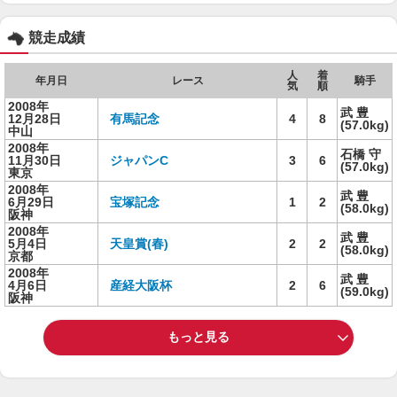
競走成績
人
着
年月日
レース
騎手
気
順
2008年
武 豊
12月28日
有馬記念
4
8
(57.0kg)
中山
2008年
石橋 守
11月30日
ジャパンC
3
6
(57.0kg)
東京
2008年
武 豊
6月29日
宝塚記念
1
2
(58.0kg)
阪神
2008年
武 豊
5月4日
天皇賞(春)
2
2
(58.0kg)
京都
2008年
武 豊
4月6日
産経大阪杯
2
6
(59.0kg)
阪神
もっと見る