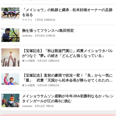
「メイショウ」の軌跡と継承 - 松本好雄オーナーの足跡
を辿る
ウマフリ 7月5日 20時30分
胸を張ってフランスへ/島田明宏
netkeiba 6月18日 21時0分
【宝塚記念】「秋は凱旋門賞に」武豊メイショウタバル
がつなぐ〝夢〟の続き「どんどん強くなっている」
東スポ競馬 6月14日 19時34分
【宝塚記念】直前の豪雨で状況一変！「良」から一気に
「重」 武豊「天国から松本会長が降らせてくれたのか
な」
東スポ競馬 6月14日 16時42分
メイショウサムソン産駒が今年JRA初勝利なるか バレン
タインガールが江の島Sに挑む
netkeiba 6月14日 7時0分