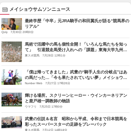
メイショウサムソンニュース
最終学歴「中卒」元JRA騎手の和田翼氏が語る“競馬界の
リアル”
Qoly 7月30日 20時0分
馬術で活躍中の馬も個性全開！「いろんな馬たちを知っ
て」 引退競走馬受け入れへの「課題」東海大学九州馬
術部の取り組み
東スポ競馬 7月28日 12時1分
「僕は帰ってきました」武豊の“騎手人生の分岐点”はあ
の馬だった…「今も果たされていない夢」メイショウタ
バルでの凱旋門賞参戦が“運命的”な理由
Number Web 7月27日 17時26分
輝ける場所。スクリーンヒーロー・ウインカーネリアン
と鹿戸雄一調教師の物語
ウマフリ 7月25日 17時0分
武豊の伝説＆名言 昭和から平成、令和まで日本競馬を
彩ったスーパースターの足跡をプレーバック
東スポ競馬 7月12日 14時18分