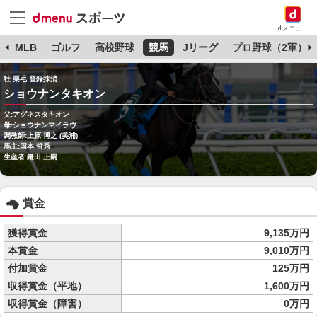
dメニュー
球
MLB
ゴルフ
高校野球
競馬
Jリーグ
プロ野球（2軍）
牡 栗毛 登録抹消
ショウナンタキオン
父:アグネスタキオン
母:ショウナンマイラヴ
調教師:上原 博之 (美浦)
馬主:国本 哲秀
生産者:鎌田 正嗣
賞金
獲得賞金
9,135万円
本賞金
9,010万円
付加賞金
125万円
収得賞金（平地）
1,600万円
収得賞金（障害）
0万円