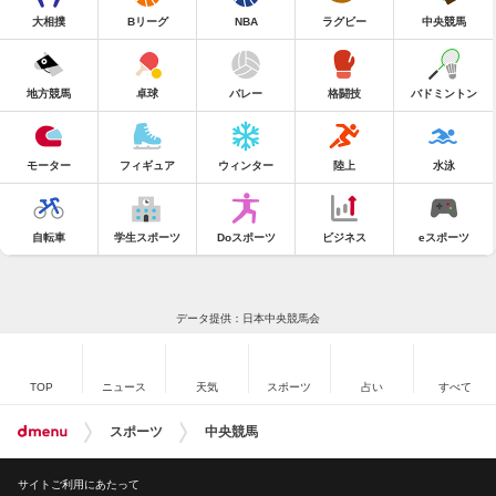
大相撲
Bリーグ
NBA
ラグビー
中央競馬
地方競馬
卓球
バレー
格闘技
バドミントン
モーター
フィギュア
ウィンター
陸上
水泳
自転車
学生スポーツ
Doスポーツ
ビジネス
eスポーツ
データ提供：日本中央競馬会
TOP
ニュース
天気
スポーツ
占い
すべて
スポーツ
中央競馬
サイトご利用にあたって