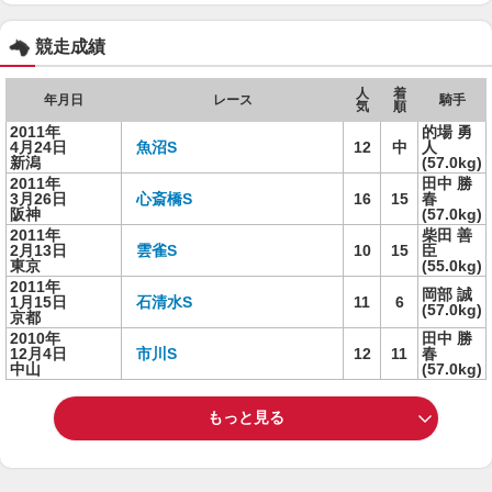
競走成績
人
着
年月日
レース
騎手
気
順
2011年
的場 勇
4月24日
魚沼S
12
中
人
新潟
(57.0kg)
2011年
田中 勝
3月26日
心斎橋S
16
15
春
阪神
(57.0kg)
2011年
柴田 善
2月13日
雲雀S
10
15
臣
東京
(55.0kg)
2011年
岡部 誠
1月15日
石清水S
11
6
(57.0kg)
京都
2010年
田中 勝
12月4日
市川S
12
11
春
中山
(57.0kg)
もっと見る