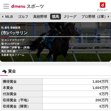
dメニュー
球
MLB
ゴルフ
高校野球
競馬
Jリーグ
プロ野球（2軍）
牝 鹿毛 登録抹消
(市)パッサリン
父:エンドスウィープ
母:サンバデリオ
調教師:二本柳 俊一 (美浦)
馬主:池谷 誠一
生産者:社台ファーム
賞金
獲得賞金
1,604万円
本賞金
1,604万円
付加賞金
0万円
収得賞金（平地）
200万円
収得賞金（障害）
0万円