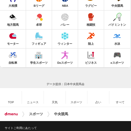
大相撲
Bリーグ
NBA
ラグビー
中央競馬
地方競馬
卓球
バレー
格闘技
バドミントン
モーター
フィギュア
ウィンター
陸上
水泳
自転車
学生スポーツ
Doスポーツ
ビジネス
eスポーツ
データ提供：日本中央競馬会
TOP
ニュース
天気
スポーツ
占い
すべて
スポーツ
中央競馬
サイトご利用にあたって