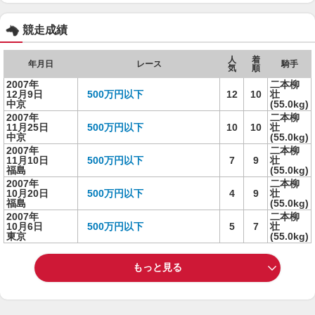
競走成績
人
着
年月日
レース
騎手
気
順
2007年
二本柳
12月9日
500万円以下
12
10
壮
中京
(55.0kg)
2007年
二本柳
11月25日
500万円以下
10
10
壮
中京
(55.0kg)
2007年
二本柳
11月10日
500万円以下
7
9
壮
福島
(55.0kg)
2007年
二本柳
10月20日
500万円以下
4
9
壮
福島
(55.0kg)
2007年
二本柳
10月6日
500万円以下
5
7
壮
東京
(55.0kg)
もっと見る