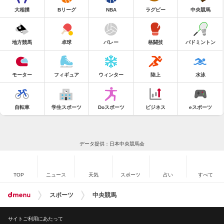
大相撲
Bリーグ
NBA
ラグビー
中央競馬
地方競馬
卓球
バレー
格闘技
バドミントン
モーター
フィギュア
ウィンター
陸上
水泳
自転車
学生スポーツ
Doスポーツ
ビジネス
eスポーツ
データ提供：日本中央競馬会
TOP
ニュース
天気
スポーツ
占い
すべて
スポーツ
中央競馬
サイトご利用にあたって