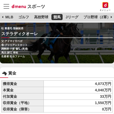
dメニュー
球
MLB
ゴルフ
高校野球
競馬
Jリーグ
プロ野球（2軍）
牡 青鹿毛 登録抹消
ステラディクオーレ
父:アドマイヤベガ
母:ブリリアントカット
調教師:小笠 倫弘 (美浦)
馬主:諸江 幸祐
生産者:社台ファーム
賞金
獲得賞金
4,073万円
本賞金
4,040万円
付加賞金
33万円
収得賞金（平地）
1,550万円
収得賞金（障害）
0万円