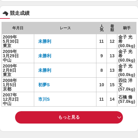
競走成績
人
着
年月日
レース
騎手
気
順
2009年
金子 光
5月30日
未勝利
11
12
希
東京
(60.0kg)
2009年
金子 光
3月29日
未勝利
9
13
希
中山
(60.0kg)
2009年
金子 光
2月8日
未勝利
8
13
希
東京
(60.0kg)
2008年
四位 洋
1月5日
初夢S
10
15
文
京都
(57.0kg)
2007年
石橋 脩
12月2日
市川S
11
14
(57.0kg)
中山
もっと見る