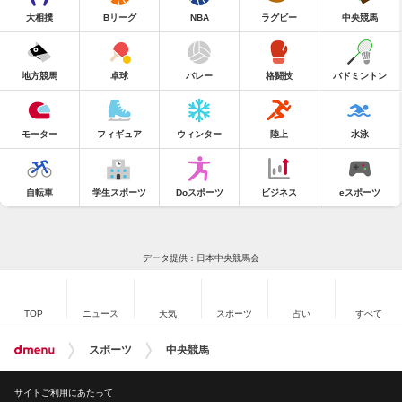
大相撲
Bリーグ
NBA
ラグビー
中央競馬
地方競馬
卓球
バレー
格闘技
バドミントン
モーター
フィギュア
ウィンター
陸上
水泳
自転車
学生スポーツ
Doスポーツ
ビジネス
eスポーツ
データ提供：日本中央競馬会
TOP
ニュース
天気
スポーツ
占い
すべて
スポーツ
中央競馬
サイトご利用にあたって