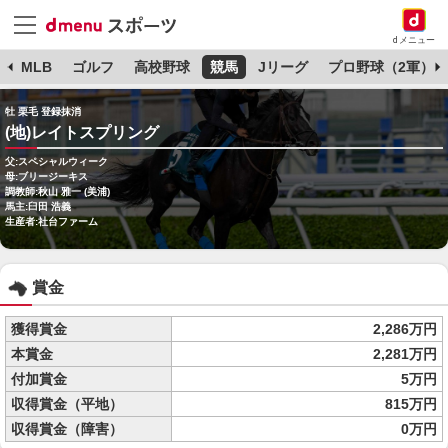
dメニュー
球
MLB
ゴルフ
高校野球
競馬
Jリーグ
プロ野球（2軍）
牡 栗毛 登録抹消
(地)レイトスプリング
父:スペシャルウィーク
母:ブリージーキス
調教師:秋山 雅一 (美浦)
馬主:臼田 浩義
生産者:社台ファーム
賞金
獲得賞金
2,286万円
本賞金
2,281万円
付加賞金
5万円
収得賞金（平地）
815万円
収得賞金（障害）
0万円