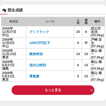
競走成績
人
着
年月日
レース
騎手
気
順
2009年
武士沢
12月27日
グッドラック
15
8
友治
中山
(53.0kg)
2009年
戸崎 圭
12月6日
1000万円以下
9
中
太
中山
(57.0kg)
2009年
柴山 雄
11月14日
晩秋特別
10
10
一
東京
(57.0kg)
2009年
柴山 雄
6月27日
信夫山特別
6
13
一
福島
(54.0kg)
2009年
柴山 雄
5月31日
青嵐賞
5
10
一
東京
(57.0kg)
もっと見る