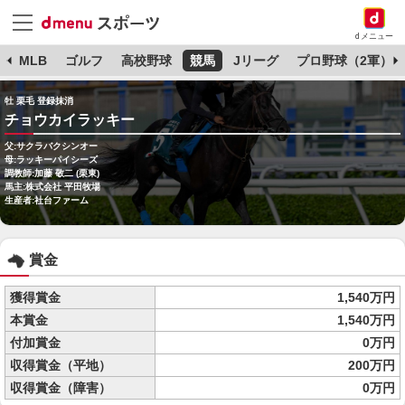
dメニュー
球
MLB
ゴルフ
高校野球
競馬
Jリーグ
プロ野球（2軍）
牡 栗毛 登録抹消
チョウカイラッキー
父:サクラバクシンオー
母:ラッキーパイシーズ
調教師:加藤 敬二 (栗東)
馬主:株式会社 平田牧場
生産者:社台ファーム
賞金
獲得賞金
1,540万円
本賞金
1,540万円
付加賞金
0万円
収得賞金（平地）
200万円
収得賞金（障害）
0万円