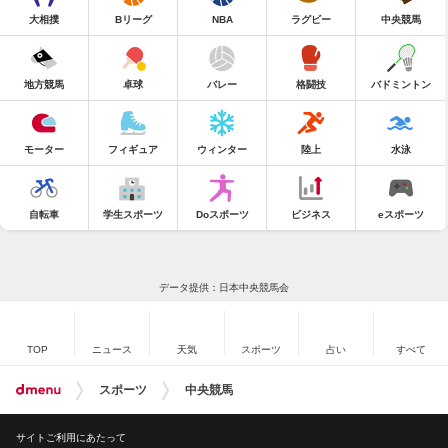
大相撲
Bリーグ
NBA
ラグビー
中央競馬
地方競馬
卓球
バレー
格闘技
バドミントン
モーター
フィギュア
ウィンター
陸上
水泳
自転車
学生スポーツ
Doスポーツ
ビジネス
eスポーツ
データ提供：日本中央競馬会
TOP
ニュース
天気
スポーツ
占い
すべて
スポーツ
中央競馬
サイトご利用にあたって