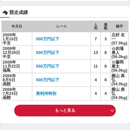
競走成績
人
着
年月日
レース
騎手
気
順
2009年
北村 友
1月10日
500万円以下
7
3
一
中京
(57.0kg)
2008年
☆的場
12月28日
500万円以下
13
8
勇人
中京
(56.0kg)
2008年
☆藤岡
11月22日
500万円以下
11
8
康太
福島
(56.0kg)
2006年
横山 典
8月5日
500万円以下
4
8
弘
函館
(54.0kg)
2006年
横山 典
7月23日
美利河特別
4
4
弘
函館
(54.0kg)
もっと見る