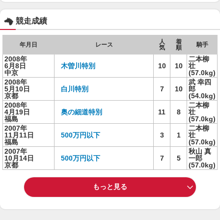
競走成績
人
着
年月日
レース
騎手
気
順
2008年
二本柳
6月8日
木曽川特別
10
10
壮
中京
(57.0kg)
2008年
武 幸四
5月10日
白川特別
7
10
郎
京都
(54.0kg)
2008年
二本柳
4月19日
奥の細道特別
11
8
壮
福島
(57.0kg)
2007年
二本柳
11月11日
500万円以下
3
1
壮
福島
(57.0kg)
2007年
秋山 真
10月14日
500万円以下
7
5
一郎
京都
(57.0kg)
もっと見る