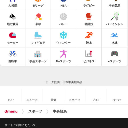
大相撲
Bリーグ
NBA
ラグビー
中央競馬
地方競馬
卓球
バレー
格闘技
バドミントン
モーター
フィギュア
ウィンター
陸上
水泳
自転車
学生スポーツ
Doスポーツ
ビジネス
eスポーツ
データ提供：日本中央競馬会
TOP
ニュース
天気
スポーツ
占い
すべて
スポーツ
中央競馬
サイトご利用にあたって