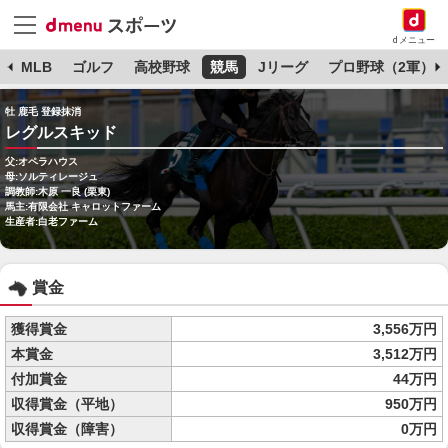
dメニュー
球
MLB
ゴルフ
高校野球
競馬
Jリーグ
プロ野球（2軍）
牡 鹿毛 登録抹消
レグルスキッド
父:オペラハウス
母:ソルティレージュ
調教師:木原 一良 (栗東)
馬主:有限会社 キャロットファーム
生産者:白老ファーム
賞金
獲得賞金
3,556万円
本賞金
3,512万円
付加賞金
44万円
収得賞金（平地）
950万円
収得賞金（障害）
0万円