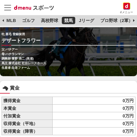
dメニュー
球
MLB
ゴルフ
高校野球
競馬
Jリーグ
プロ野球（2軍）
牝 栗毛 登録抹消
デザートフラワー
父:バチアー
母:ハナランマン
調教師:萱野 浩二 (美浦)
馬主:株式会社 社台レースホース
生産者:白老ファーム
賞金
獲得賞金
0万円
本賞金
0万円
付加賞金
0万円
収得賞金（平地）
0万円
収得賞金（障害）
0万円