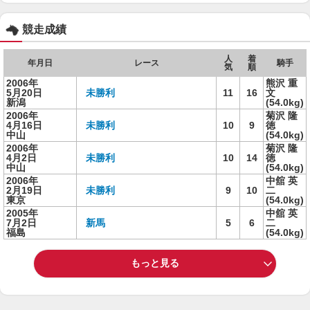
競走成績
人
着
年月日
レース
騎手
気
順
2006年
熊沢 重
5月20日
未勝利
11
16
文
新潟
(54.0kg)
2006年
菊沢 隆
4月16日
未勝利
10
9
徳
中山
(54.0kg)
2006年
菊沢 隆
4月2日
未勝利
10
14
徳
中山
(54.0kg)
2006年
中舘 英
2月19日
未勝利
9
10
二
東京
(54.0kg)
2005年
中舘 英
7月2日
新馬
5
6
二
福島
(54.0kg)
もっと見る