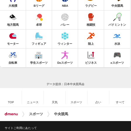
大相撲
Bリーグ
NBA
ラグビー
中央競馬
地方競馬
卓球
バレー
格闘技
バドミントン
モーター
フィギュア
ウィンター
陸上
水泳
自転車
学生スポーツ
Doスポーツ
ビジネス
eスポーツ
データ提供：日本中央競馬会
TOP
ニュース
天気
スポーツ
占い
すべて
スポーツ
中央競馬
サイトご利用にあたって