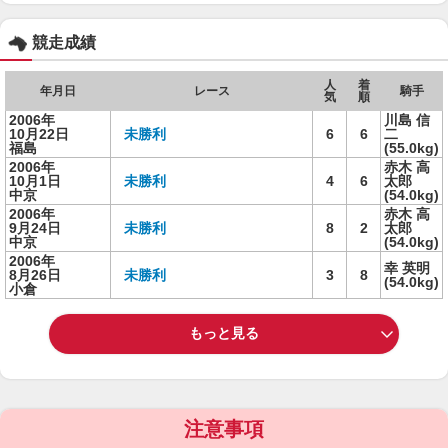
競走成績
人
着
年月日
レース
騎手
気
順
2006年
川島 信
10月22日
未勝利
6
6
二
福島
(55.0kg)
2006年
赤木 高
10月1日
未勝利
4
6
太郎
中京
(54.0kg)
2006年
赤木 高
9月24日
未勝利
8
2
太郎
中京
(54.0kg)
2006年
幸 英明
8月26日
未勝利
3
8
(54.0kg)
小倉
もっと見る
注意事項