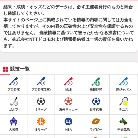
結果・成績・オッズなどのデータは、必ず主催者発行のものと照合
し確認してください。
本サイトのページ上に掲載されている情報の内容に関しては万全を
期しておりますが、その内容の正確性および安全性を保証するもの
ではありません。 当該情報に基づいて被ったいかなる損害について
も、株式会社NTTドコモおよび情報提供者は一切の責任を負いかね
ます。
競技一覧
プロ野球
プロ野球(2軍)
MLB
高校野球
侍ジャパン
ゴルフ
Jリーグ
海外サッカー
日本代表
テニス
大相撲
Bリーグ
NBA
ラグビー
中央競馬