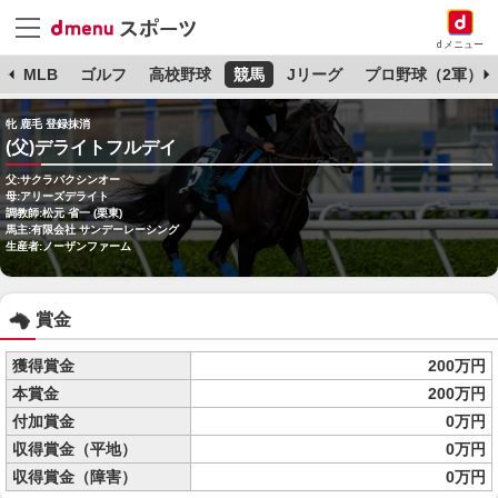
dメニュー
球
MLB
ゴルフ
高校野球
競馬
Jリーグ
プロ野球（2軍）
牝 鹿毛 登録抹消
(父)デライトフルデイ
父:サクラバクシンオー
母:アリーズデライト
調教師:松元 省一 (栗東)
馬主:有限会社 サンデーレーシング
生産者:ノーザンファーム
賞金
獲得賞金
200万円
本賞金
200万円
付加賞金
0万円
収得賞金（平地）
0万円
収得賞金（障害）
0万円