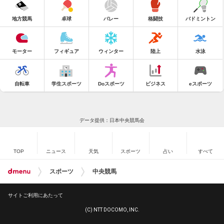
地方競馬
卓球
バレー
格闘技
バドミントン
モーター
フィギュア
ウィンター
陸上
水泳
自転車
学生スポーツ
Doスポーツ
ビジネス
eスポーツ
データ提供：日本中央競馬会
TOP
ニュース
天気
スポーツ
占い
すべて
スポーツ
中央競馬
サイトご利用にあたって
(C) NTT DOCOMO, INC.