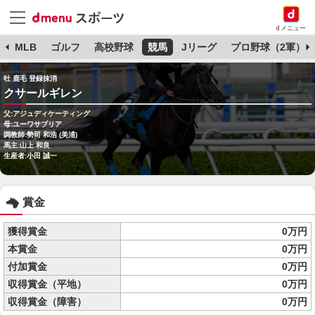
dメニュー
球
MLB
ゴルフ
高校野球
競馬
Jリーグ
プロ野球（2軍）
牡 鹿毛 登録抹消
クサールギレン
父:アジュディケーティング
母:ユーワサブリア
調教師:勢司 和浩 (美浦)
馬主:山上 和良
生産者:小田 誠一
賞金
獲得賞金
0万円
本賞金
0万円
付加賞金
0万円
収得賞金（平地）
0万円
収得賞金（障害）
0万円