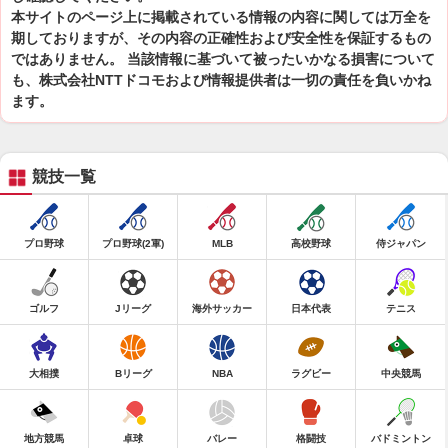
本サイトのページ上に掲載されている情報の内容に関しては万全を
期しておりますが、その内容の正確性および安全性を保証するもの
ではありません。 当該情報に基づいて被ったいかなる損害について
も、株式会社NTTドコモおよび情報提供者は一切の責任を負いかね
ます。
競技一覧
プロ野球
プロ野球(2軍)
MLB
高校野球
侍ジャパン
ゴルフ
Jリーグ
海外サッカー
日本代表
テニス
大相撲
Bリーグ
NBA
ラグビー
中央競馬
地方競馬
卓球
バレー
格闘技
バドミントン