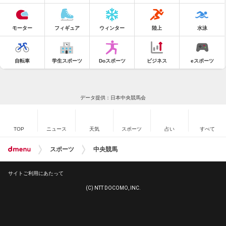
モーター
フィギュア
ウィンター
陸上
水泳
自転車
学生スポーツ
Doスポーツ
ビジネス
eスポーツ
データ提供：日本中央競馬会
TOP
ニュース
天気
スポーツ
占い
すべて
スポーツ
中央競馬
サイトご利用にあたって
(C) NTT DOCOMO, INC.