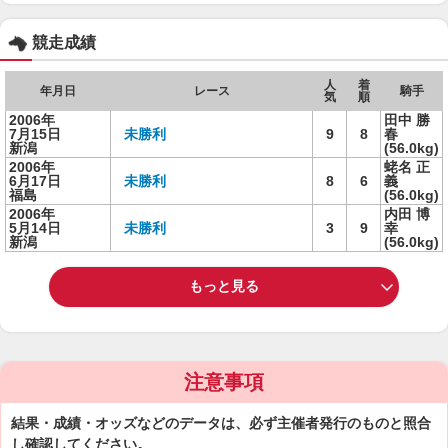
競走成績
人
着
年月日
レース
騎手
気
順
2006年
田中 勝
7月15日
未勝利
9
8
春
新潟
(56.0kg)
2006年
蛯名 正
6月17日
未勝利
8
6
義
福島
(56.0kg)
2006年
内田 博
5月14日
未勝利
3
9
幸
新潟
(56.0kg)
もっと見る
注意事項
結果・成績・オッズなどのデータは、必ず主催者発行のものと照合
し確認してください。