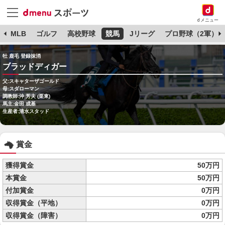
dメニュー
球
MLB
ゴルフ
高校野球
競馬
Jリーグ
プロ野球（2軍）
牡 鹿毛 登録抹消
ブラッドディガー
父:スキャターザゴールド
母:スダローマン
調教師:沖 芳夫 (栗東)
馬主:金田 成基
生産者:清水スタッド
賞金
獲得賞金
50万円
本賞金
50万円
付加賞金
0万円
収得賞金（平地）
0万円
収得賞金（障害）
0万円