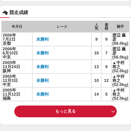
競走成績
人
着
年月日
レース
騎手
気
順
2006年
渡辺 薫
7月2日
未勝利
9
9
彦
京都
(56.0kg)
2006年
渡辺 薫
6月10日
未勝利
10
7
彦
中京
(56.0kg)
2005年
▲中村
12月24日
未勝利
13
9
将之
阪神
(52.0kg)
2005年
▲中村
12月3日
未勝利
10
12
将之
中京
(52.0kg)
2005年
▲中村
11月12日
未勝利
14
5
将之
福島
(52.0kg)
もっと見る