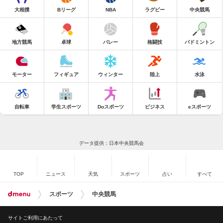
大相撲
Bリーグ
NBA
ラグビー
中央競馬
地方競馬
卓球
バレー
格闘技
バドミントン
モーター
フィギュア
ウィンター
陸上
水泳
自転車
学生スポーツ
Doスポーツ
ビジネス
eスポーツ
データ提供：日本中央競馬会
TOP
ニュース
天気
スポーツ
占い
すべて
スポーツ
中央競馬
サイトご利用にあたって