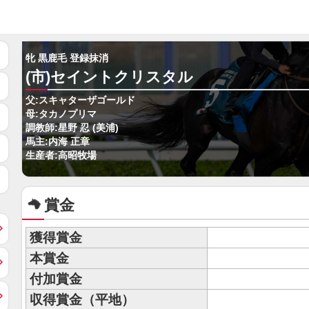
牝 黒鹿毛 登録抹消
(市)セイントクリスタル
父:スキャターザゴールド
母:タカノプリマ
調教師:星野 忍 (美浦)
馬主:内海 正章
生産者:高昭牧場
賞金
獲得賞金
本賞金
付加賞金
収得賞金（平地）