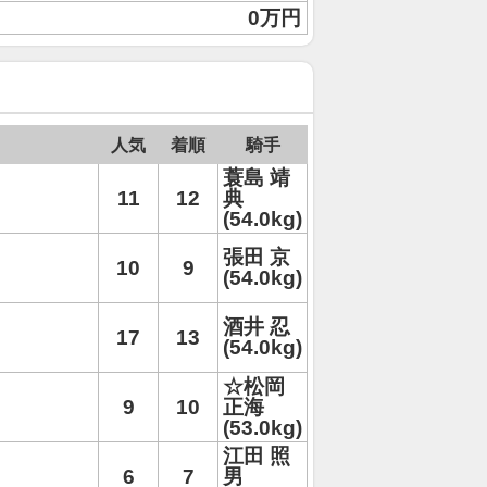
0万円
人気
着順
騎手
蓑島 靖
11
12
典
(54.0kg)
張田 京
10
9
(54.0kg)
酒井 忍
17
13
(54.0kg)
☆松岡
9
10
正海
(53.0kg)
江田 照
6
7
男