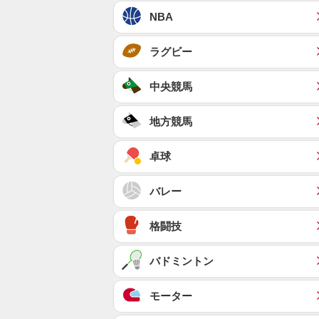
NBA
ラグビー
中央競馬
地方競馬
卓球
バレー
格闘技
バドミントン
モーター