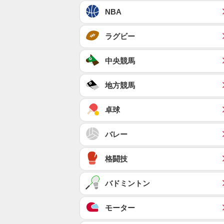
NBA
ラグビー
中央競馬
地方競馬
卓球
バレー
格闘技
バドミントン
モーター