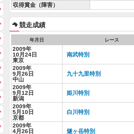
収得賞金（障害）
競走成績
年月日
レース
2009年
10月24日
南武特別
東京
2009年
9月26日
九十九里特別
中山
2009年
9月12日
姫川特別
新潟
2009年
5月10日
白川特別
京都
2009年
4月26日
燧ヶ岳特別