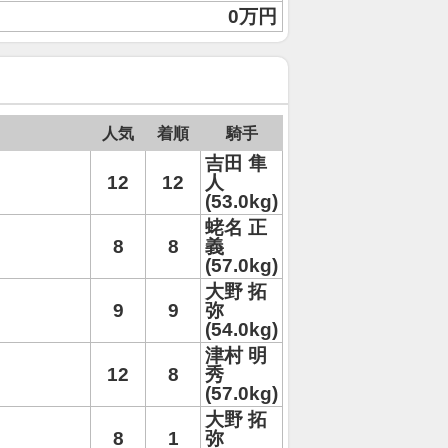
0万円
人気
着順
騎手
吉田 隼
12
12
人
(53.0kg)
蛯名 正
8
8
義
(57.0kg)
大野 拓
9
9
弥
(54.0kg)
津村 明
12
8
秀
(57.0kg)
大野 拓
8
1
弥