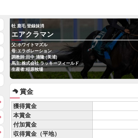
牡 鹿毛 登録抹消
エアクラマン
父:ホワイトマズル
母:エラボレーション
調教師:田中 清隆 (美浦)
馬主:株式会社 ラッキーフィールド
生産者:稲原牧場
賞金
獲得賞金
本賞金
付加賞金
収得賞金（平地）