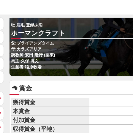
牡 鹿毛 登録抹消
ホーマンクラフト
父:ブライアンズタイム
母:カラズアリア
調教師:安田 隆行 (栗東)
馬主:久保 博文
生産者:稲原牧場
賞金
獲得賞金
本賞金
付加賞金
収得賞金（平地）