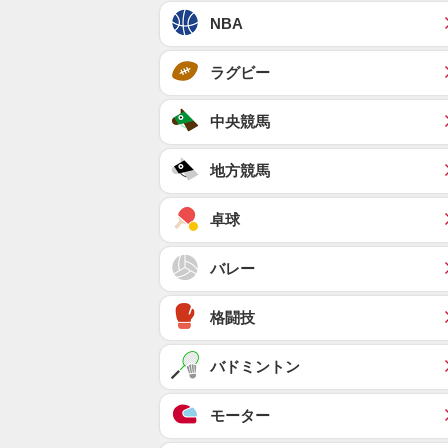
NBA
ラグビー
中央競馬
地方競馬
卓球
バレー
格闘技
バドミントン
モーター