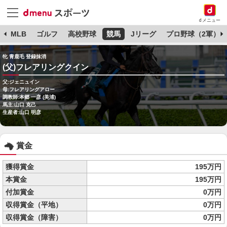
dメニュー
球
MLB
ゴルフ
高校野球
競馬
Jリーグ
プロ野球（2軍）
牝 青鹿毛 登録抹消
(父)フレアリングクイン
父:ジェニュイン
母:フレアリングアロー
調教師:本郷 一彦 (美浦)
馬主:山口 克己
生産者:山口 明彦
賞金
獲得賞金
195万円
本賞金
195万円
付加賞金
0万円
収得賞金（平地）
0万円
収得賞金（障害）
0万円