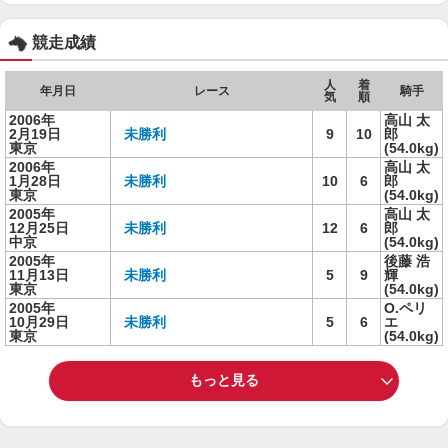
競走成績
人
着
年月日
レース
騎手
気
順
2006年
高山 太
2月19日
未勝利
9
10
郎
東京
(54.0kg)
2006年
高山 太
1月28日
未勝利
10
6
郎
東京
(54.0kg)
2005年
高山 太
12月25日
未勝利
12
6
郎
中京
(54.0kg)
2005年
後藤 浩
11月13日
未勝利
5
9
輝
東京
(54.0kg)
2005年
O.ペリ
10月29日
未勝利
5
6
エ
東京
(54.0kg)
もっと見る