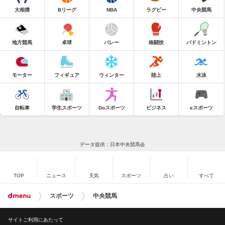
大相撲
Bリーグ
NBA
ラグビー
中央競馬
地方競馬
卓球
バレー
格闘技
バドミントン
モーター
フィギュア
ウィンター
陸上
水泳
自転車
学生スポーツ
Doスポーツ
ビジネス
eスポーツ
データ提供：日本中央競馬会
TOP
ニュース
天気
スポーツ
占い
すべて
スポーツ
中央競馬
サイトご利用にあたって