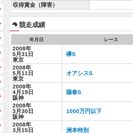
収得賞金（障害）
競走成績
年月日
レース
2008年
5月31日
欅S
東京
2008年
5月11日
オアシスS
東京
2008年
4月19日
陽春S
阪神
2008年
3月30日
1000万円以下
阪神
2008年
3月15日
洲本特別