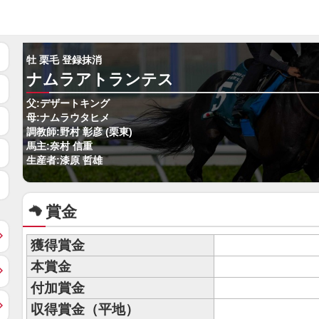
牡 栗毛 登録抹消
ナムラアトランテス
父:デザートキング
母:ナムラウタヒメ
調教師:野村 彰彦 (栗東)
馬主:奈村 信重
生産者:漆原 哲雄
賞金
獲得賞金
本賞金
付加賞金
収得賞金（平地）