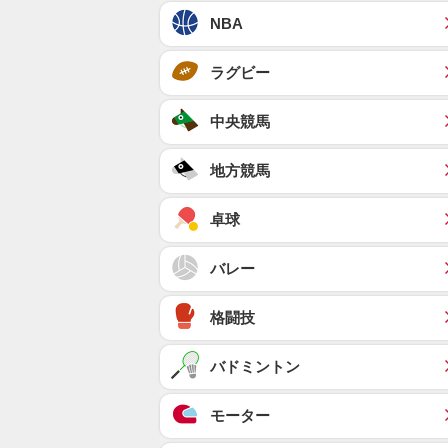
NBA
ラグビー
中央競馬
地方競馬
卓球
バレー
格闘技
バドミントン
モーター