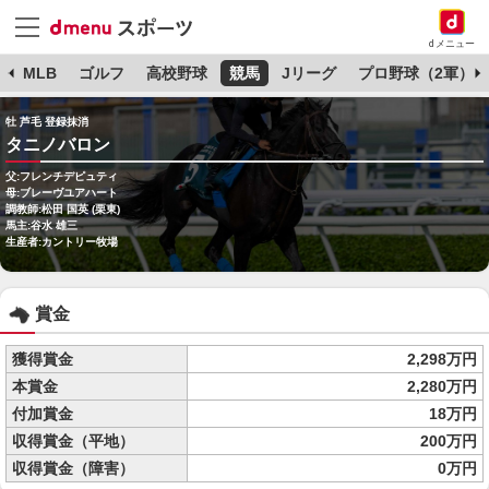
dメニュー
球
MLB
ゴルフ
高校野球
競馬
Jリーグ
プロ野球（2軍）
牡 芦毛 登録抹消
タニノバロン
父:フレンチデピュティ
母:ブレーヴユアハート
調教師:松田 国英 (栗東)
馬主:谷水 雄三
生産者:カントリー牧場
賞金
獲得賞金
2,298万円
本賞金
2,280万円
付加賞金
18万円
収得賞金（平地）
200万円
収得賞金（障害）
0万円