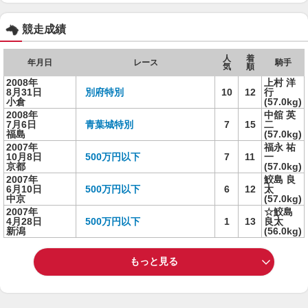
競走成績
人
着
年月日
レース
騎手
気
順
2008年
上村 洋
8月31日
別府特別
10
12
行
小倉
(57.0kg)
2008年
中舘 英
7月6日
青葉城特別
7
15
二
福島
(57.0kg)
2007年
福永 祐
10月8日
500万円以下
7
11
一
京都
(57.0kg)
2007年
鮫島 良
6月10日
500万円以下
6
12
太
中京
(57.0kg)
2007年
☆鮫島
4月28日
500万円以下
1
13
良太
新潟
(56.0kg)
もっと見る