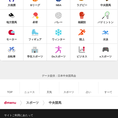
大相撲
Bリーグ
NBA
ラグビー
中央競馬
地方競馬
卓球
バレー
格闘技
バドミントン
モーター
フィギュア
ウィンター
陸上
水泳
自転車
学生スポーツ
Doスポーツ
ビジネス
eスポーツ
データ提供：日本中央競馬会
TOP
ニュース
天気
スポーツ
占い
すべて
スポーツ
中央競馬
サイトご利用にあたって