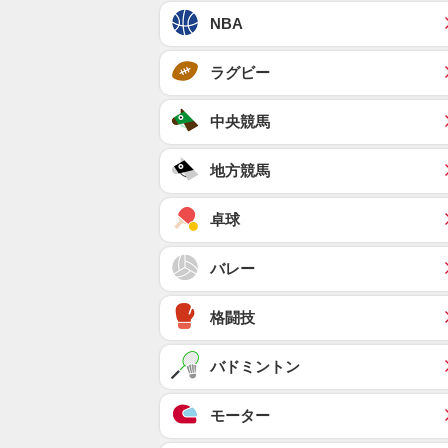
NBA
ラグビー
中央競馬
地方競馬
卓球
バレー
格闘技
バドミントン
モーター