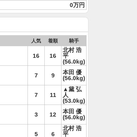
0万円
人気
着順
騎手
北村 浩
16
16
平
(56.0kg)
本田 優
7
9
(56.0kg)
▲黛 弘
7
11
人
(53.0kg)
本田 優
3
12
(56.0kg)
北村 浩
5
6
平