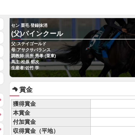
セン 栗毛 登録抹消
(父)パインクール
父:ステイゴールド
母:アサクサバランス
調教師:田所 秀孝 (栗東)
馬主:松原 郁次
生産者:佐竹 学
賞金
獲得賞金
本賞金
付加賞金
収得賞金（平地）