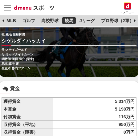
dメニュー
球
MLB
ゴルフ
高校野球
競馬
Jリーグ
プロ野球（2軍）
牡 鹿毛 登録抹消
シゲルダイハッカイ
父:ステイゴールド
母:ミッドナイトムーン
調教師:須貝 尚介 (栗東)
馬主:森中 蕃
生産者:静内フアーム
賞金
獲得賞金
5,314万円
本賞金
5,198万円
付加賞金
116万円
収得賞金（平地）
950万円
収得賞金（障害）
0万円