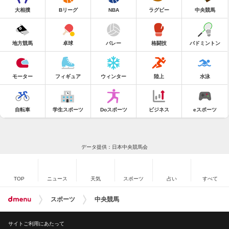
大相撲
Bリーグ
NBA
ラグビー
中央競馬
地方競馬
卓球
バレー
格闘技
バドミントン
モーター
フィギュア
ウィンター
陸上
水泳
自転車
学生スポーツ
Doスポーツ
ビジネス
eスポーツ
データ提供：日本中央競馬会
TOP
ニュース
天気
スポーツ
占い
すべて
スポーツ
中央競馬
サイトご利用にあたって