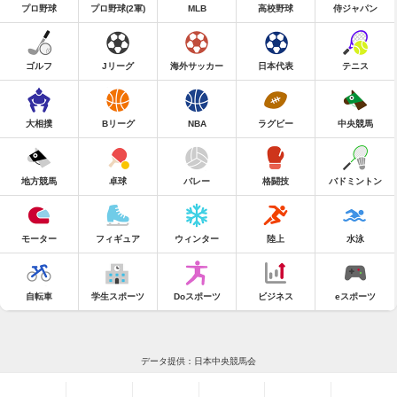
プロ野球
プロ野球(2軍)
MLB
高校野球
侍ジャパン
ゴルフ
Jリーグ
海外サッカー
日本代表
テニス
大相撲
Bリーグ
NBA
ラグビー
中央競馬
地方競馬
卓球
バレー
格闘技
バドミントン
モーター
フィギュア
ウィンター
陸上
水泳
自転車
学生スポーツ
Doスポーツ
ビジネス
eスポーツ
データ提供：日本中央競馬会