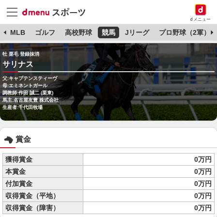
dメニュー
球
MLB
ゴルフ
高校野球
競馬
Jリーグ
プロ野球（2軍）
牡 栗毛 登録抹消
サリナス
父:キャプテンスティーヴ
母:エミネントガール
調教師:作田 誠二 (栗東)
馬主:名古屋友豊 株式会社
生産者:千代田牧場
賞金
獲得賞金
0万円
本賞金
0万円
付加賞金
0万円
収得賞金（平地）
0万円
収得賞金（障害）
0万円