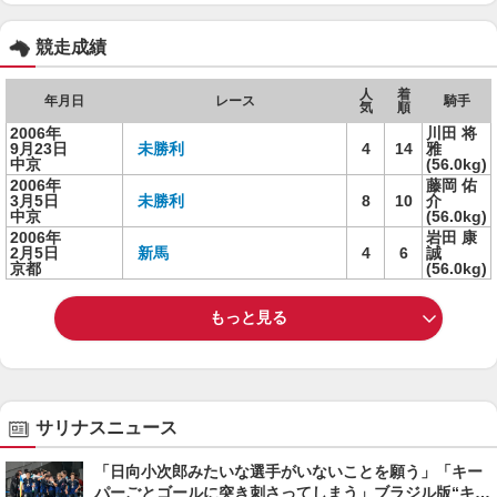
競走成績
人
着
年月日
レース
騎手
気
順
2006年
川田 将
9月23日
未勝利
4
14
雅
中京
(56.0kg)
2006年
藤岡 佑
3月5日
未勝利
8
10
介
中京
(56.0kg)
2006年
岩田 康
2月5日
新馬
4
6
誠
京都
(56.0kg)
もっと見る
サリナスニュース
「日向小次郎みたいな選手がいないことを願う」「キー
パーごとゴールに突き刺さってしまう」ブラジル版“キャ