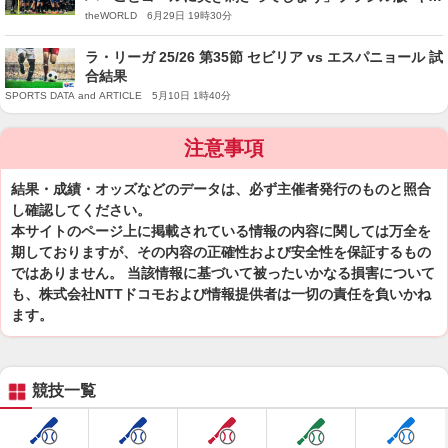
プ翼”声優、日本戦に懸念示す
theWORLD 6月29日 19時30分
ラ・リーガ 25/26 第35節 セビリア vs エスパニョール 試
合結果
SPORTS DATA and ARTICLE 5月10日 1時40分
注意事項
結果・成績・オッズなどのデータは、必ず主催者発行のものと照合
し確認してください。
本サイトのページ上に掲載されている情報の内容に関しては万全を
期しておりますが、その内容の正確性および安全性を保証するもの
ではありません。 当該情報に基づいて被ったいかなる損害について
も、株式会社NTTドコモおよび情報提供者は一切の責任を負いかね
ます。
競技一覧