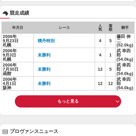
競走成績
人
着
年月日
レース
騎手
気
順
2006年
藤田 伸
9月23日
積丹特別
4
5
二
札幌
(52.0kg)
2006年
武 幸四
9月3日
未勝利
4
1
郎
札幌
(54.0kg)
2006年
武 幸四
7月30日
未勝利
12
5
郎
函館
(54.0kg)
2006年
武 幸四
4月1日
未勝利
12
12
郎
阪神
(54.0kg)
もっと見る
プロヴァンスニュース