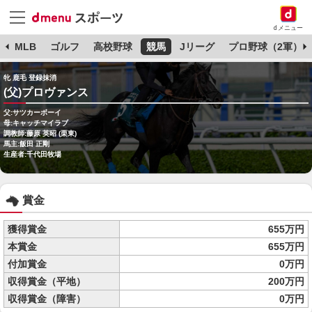
dメニュー
球
MLB
ゴルフ
高校野球
競馬
Jリーグ
プロ野球（2軍）
牝 鹿毛 登録抹消
(父)プロヴァンス
父:サツカーボーイ
母:キャッチマイラブ
調教師:藤原 英昭 (栗東)
馬主:飯田 正剛
生産者:千代田牧場
賞金
獲得賞金
655万円
本賞金
655万円
付加賞金
0万円
収得賞金（平地）
200万円
収得賞金（障害）
0万円