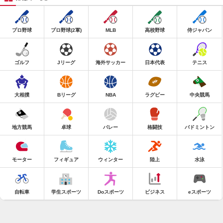
プロ野球
プロ野球(2軍)
MLB
高校野球
侍ジャパン
ゴルフ
Jリーグ
海外サッカー
日本代表
テニス
大相撲
Bリーグ
NBA
ラグビー
中央競馬
地方競馬
卓球
バレー
格闘技
バドミントン
モーター
フィギュア
ウィンター
陸上
水泳
自転車
学生スポーツ
Doスポーツ
ビジネス
eスポーツ