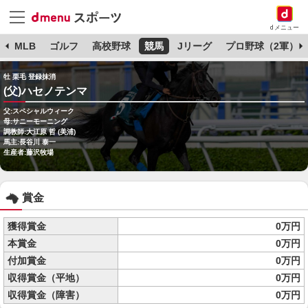
dメニュー
球
MLB
ゴルフ
高校野球
競馬
Jリーグ
プロ野球（2軍）
牡 栗毛 登録抹消
(父)ハセノテンマ
父:スペシャルウィーク
母:サニーモーニング
調教師:大江原 哲 (美浦)
馬主:長谷川 泰一
生産者:藤沢牧場
賞金
獲得賞金
0万円
本賞金
0万円
付加賞金
0万円
収得賞金（平地）
0万円
収得賞金（障害）
0万円