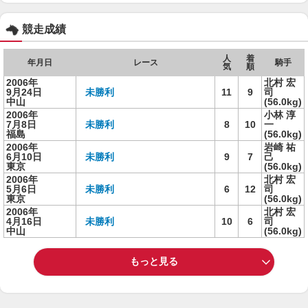
競走成績
人
着
年月日
レース
騎手
気
順
2006年
北村 宏
9月24日
未勝利
11
9
司
中山
(56.0kg)
2006年
小林 淳
7月8日
未勝利
8
10
一
福島
(56.0kg)
2006年
岩崎 祐
6月10日
未勝利
9
7
己
東京
(56.0kg)
2006年
北村 宏
5月6日
未勝利
6
12
司
東京
(56.0kg)
2006年
北村 宏
4月16日
未勝利
10
6
司
中山
(56.0kg)
もっと見る