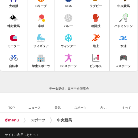
大相撲
Bリーグ
NBA
ラグビー
中央競馬
地方競馬
卓球
バレー
格闘技
バドミントン
モーター
フィギュア
ウィンター
陸上
水泳
自転車
学生スポーツ
Doスポーツ
ビジネス
eスポーツ
データ提供：日本中央競馬会
TOP
ニュース
天気
スポーツ
占い
すべて
スポーツ
中央競馬
サイトご利用にあたって